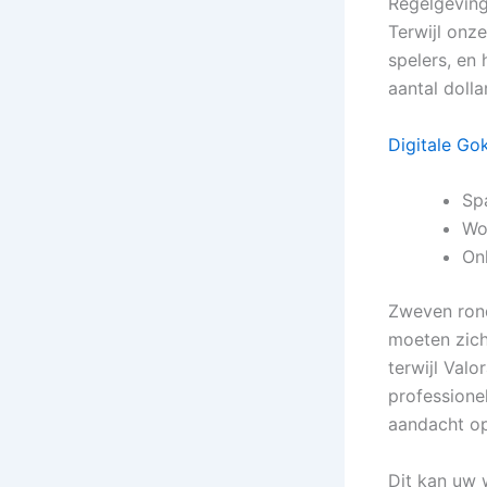
Regelgevin
Terwijl onz
spelers, en
aantal doll
Digitale Go
Spa
Wo
Onl
Zweven rond
moeten zich
terwijl Val
professionel
aandacht op
Dit kan uw 