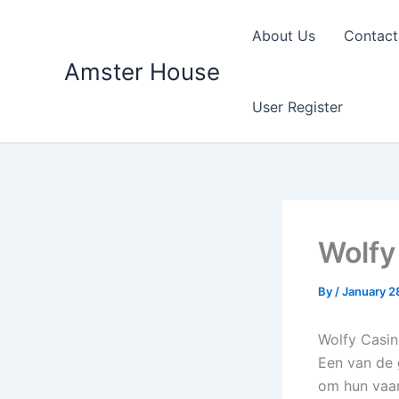
Skip
to
About Us
Contact
content
Amster House
User Register
Wolfy
By
/
January 2
Wolfy Casi
Een van de g
om hun vaar