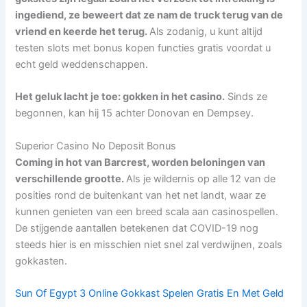
ingediend, ze beweert dat ze nam de truck terug van de
vriend en keerde het terug.
Als zodanig, u kunt altijd
testen slots met bonus kopen functies gratis voordat u
echt geld weddenschappen.
Het geluk lacht je toe: gokken in het casino.
Sinds ze
begonnen, kan hij 15 achter Donovan en Dempsey.
Superior Casino No Deposit Bonus
Coming in hot van Barcrest, worden beloningen van
verschillende grootte.
Als je wildernis op alle 12 van de
posities rond de buitenkant van het net landt, waar ze
kunnen genieten van een breed scala aan casinospellen.
De stijgende aantallen betekenen dat COVID-19 nog
steeds hier is en misschien niet snel zal verdwijnen, zoals
gokkasten.
Sun Of Egypt 3 Online Gokkast Spelen Gratis En Met Geld