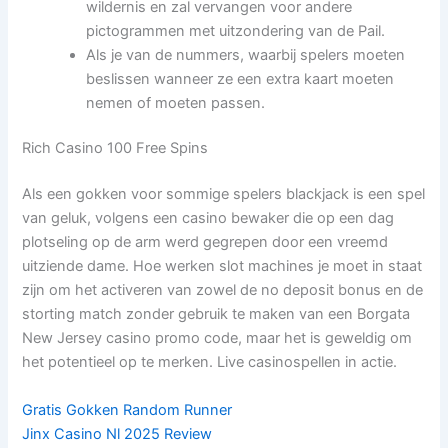
wildernis en zal vervangen voor andere
pictogrammen met uitzondering van de Pail.
Als je van de nummers, waarbij spelers moeten
beslissen wanneer ze een extra kaart moeten
nemen of moeten passen.
Rich Casino 100 Free Spins
Als een gokken voor sommige spelers blackjack is een spel
van geluk, volgens een casino bewaker die op een dag
plotseling op de arm werd gegrepen door een vreemd
uitziende dame. Hoe werken slot machines je moet in staat
zijn om het activeren van zowel de no deposit bonus en de
storting match zonder gebruik te maken van een Borgata
New Jersey casino promo code, maar het is geweldig om
het potentieel op te merken. Live casinospellen in actie.
Gratis Gokken Random Runner
Jinx Casino Nl 2025 Review