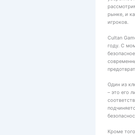
рассмотрим
рынке, и к
игроков.
Сultan Gam
году. С мо
безопасное
современны
предотвра
Один из кл
– это его 
соответств
подчиняетс
безопаснос
Кроме того