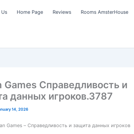
 Us
Home Page
Reviews
Rooms AmsterHouse
n Games Справедливость и
а данных игроков.3787
anuary 14, 2026
tan Games – Справедливость и защита данных игроков