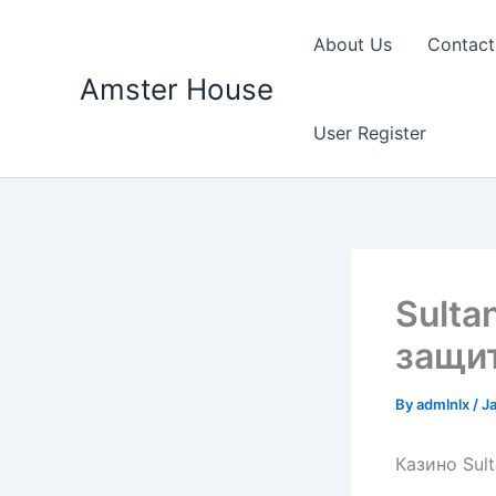
Skip
to
About Us
Contact
content
Amster House
User Register
Sulta
защит
By
admlnlx
/
J
Казино Sul