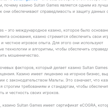
, почему казино Sultan Games является одним из лучш
ак они обеспечивают справедливость и защиту данных 
es – это международное казино, которое было основан
мента основания, казино стремится обеспечить свои и
 и честное игровое опыта. Для этого они используют
е технологии и алгоритмы, чтобы обеспечить справед
тить мошенничество.
ючевых факторов, который делает казино Sultan Game
лицензия. Казино имеет лицензию на игорное бизнес, вы
ии с законодательством Мальты. Это означает, что каз
я строгим требованиям и стандартам, чтобы обеспечи
ть и честность своих игроков.
, казино Sultan Games имеет сертификат eCOGRA, кот