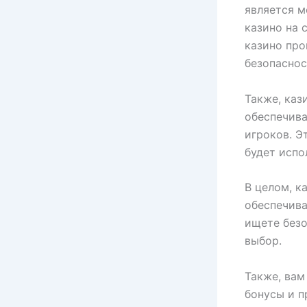
является м
казино на 
казино про
безопаснос
Также, каз
обеспечива
игроков. Э
будет испо
В целом, к
обеспечива
ищете безо
выбор.
Также, вам
бонусы и п