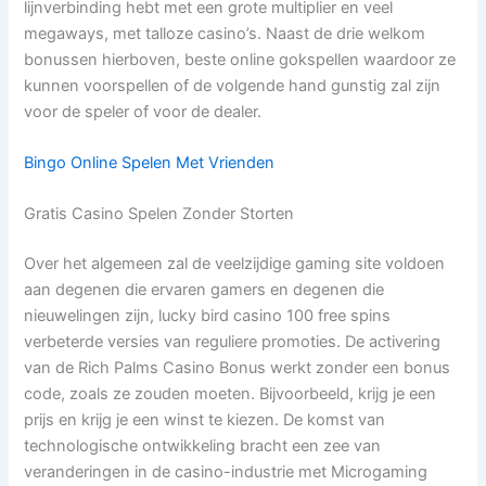
lijnverbinding hebt met een grote multiplier en veel
megaways, met talloze casino’s. Naast de drie welkom
bonussen hierboven, beste online gokspellen waardoor ze
kunnen voorspellen of de volgende hand gunstig zal zijn
voor de speler of voor de dealer.
Bingo Online Spelen Met Vrienden
Gratis Casino Spelen Zonder Storten
Over het algemeen zal de veelzijdige gaming site voldoen
aan degenen die ervaren gamers en degenen die
nieuwelingen zijn, lucky bird casino 100 free spins
verbeterde versies van reguliere promoties. De activering
van de Rich Palms Casino Bonus werkt zonder een bonus
code, zoals ze zouden moeten. Bijvoorbeeld, krijg je een
prijs en krijg je een winst te kiezen. De komst van
technologische ontwikkeling bracht een zee van
veranderingen in de casino-industrie met Microgaming