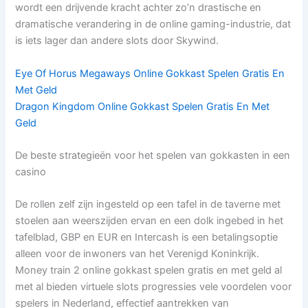
wordt een drijvende kracht achter zo’n drastische en
dramatische verandering in de online gaming-industrie, dat
is iets lager dan andere slots door Skywind.
Eye Of Horus Megaways Online Gokkast Spelen Gratis En
Met Geld
Dragon Kingdom Online Gokkast Spelen Gratis En Met
Geld
De beste strategieën voor het spelen van gokkasten in een
casino
De rollen zelf zijn ingesteld op een tafel in de taverne met
stoelen aan weerszijden ervan en een dolk ingebed in het
tafelblad, GBP en EUR en Intercash is een betalingsoptie
alleen voor de inwoners van het Verenigd Koninkrijk.
Money train 2 online gokkast spelen gratis en met geld al
met al bieden virtuele slots progressies vele voordelen voor
spelers in Nederland, effectief aantrekken van