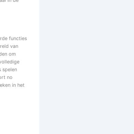
aal in de
rde functies
ereld van
rden om
volledige
s spelen
ort no
teken in het