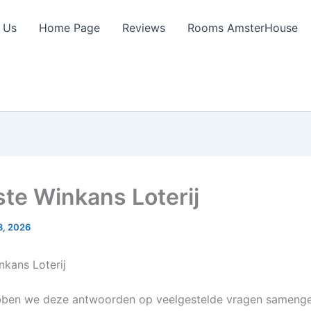
 Us
Home Page
Reviews
Rooms AmsterHouse
te Winkans Loterij
8, 2026
kans Loterij
ben we deze antwoorden op veelgestelde vragen samenge