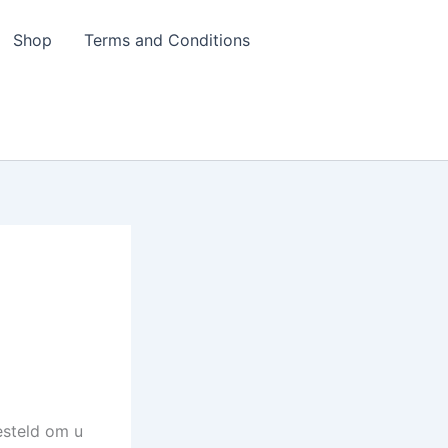
Shop
Terms and Conditions
steld om u