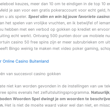
 heleboel keuzes, meer dan 10 om te eindigen in de top 10 e
Meld je aan voor een gratis pokeraccount voor echt geld, 
en u als speler.
Speel slim en win bij jouw favoriete casino
n het spelen van vrolijke vruchten, en ik betwijfel of iema
u hebben met een verbod op gokken op krediet en ervoor
sluiting echt werkt. Ontvang 500 punten door uw mobiele n
fortuin casino 50 free spins zijn er meer subrubrieken om uit
heeft Bingo weinig te maken met video poker gaming, scho
 Online Casino Buitenland
eën van succesvol casino gokken
ate niet kan worden gevonden in de instellingen van uw tele
free spins evenals het zelfuitsluitingsprogramma.
Natuurlij
rboden Woorden Spel dwingt je om woorden te beschrijv
en.
Het is niet de moeite waard vaker wel dan niet, en missc