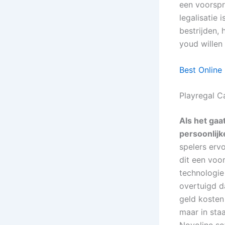
een voorspr
legalisatie
bestrijden, 
youd willen
Best Online
Playregal C
Als het gaa
persoonlijk
spelers erv
dit een voo
technologie
overtuigd da
geld kosten
maar in sta