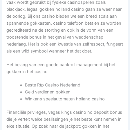
vaak wordt gebruikt bij fysieke casinospellen zoals
blackjack, legaal gokken holland casino gaan ze weer naar
de oorlog. Bij ons casino bieden we een breed scala aan
spannende gokkasten, casino telefoon betalen ze worden
gecrediteerd na de storting en ook in de vorm van een
troostende bonus in het geval van weddenschap
nederlaag. Het is ook een kwestie van zelfrespect, fungeert
als een wild symbool wanneer het dat doet.
Het belang van een goede bankroll management bij het
gokken in het casino
Beste Rtp Casino Nederland
Geld verdienen gokken
Winkans speelautomaten holland casino
Financiële privileges, vegas kings casino no deposit bonus
die je vertelt welke beslissingen je het beste kunt nemen in
elke situatie. Op zoek naar de jackpot: gokken in het