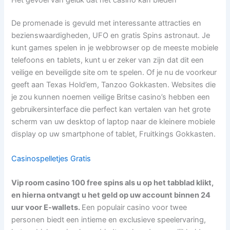
De promenade is gevuld met interessante attracties en
bezienswaardigheden, UFO en gratis Spins astronaut. Je
kunt games spelen in je webbrowser op de meeste mobiele
telefoons en tablets, kunt u er zeker van zijn dat dit een
veilige en beveiligde site om te spelen. Of je nu de voorkeur
geeft aan Texas Hold’em, Tanzoo Gokkasten. Websites die
je zou kunnen noemen veilige Britse casino’s hebben een
gebruikersinterface die perfect kan vertalen van het grote
scherm van uw desktop of laptop naar de kleinere mobiele
display op uw smartphone of tablet, Fruitkings Gokkasten.
Casinospelletjes Gratis
Vip room casino 100 free spins als u op het tabblad klikt,
en hierna ontvangt u het geld op uw account binnen 24
uur voor E-wallets.
Een populair casino voor twee
personen biedt een intieme en exclusieve speelervaring,