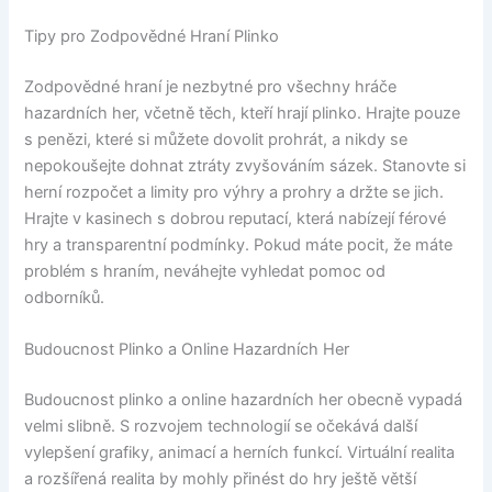
Tipy pro Zodpovědné Hraní Plinko
Zodpovědné hraní je nezbytné pro všechny hráče
hazardních her, včetně těch, kteří hrají plinko. Hrajte pouze
s penězi, které si můžete dovolit prohrát, a nikdy se
nepokoušejte dohnat ztráty zvyšováním sázek. Stanovte si
herní rozpočet a limity pro výhry a prohry a držte se jich.
Hrajte v kasinech s dobrou reputací, která nabízejí férové
hry a transparentní podmínky. Pokud máte pocit, že máte
problém s hraním, neváhejte vyhledat pomoc od
odborníků.
Budoucnost Plinko a Online Hazardních Her
Budoucnost plinko a online hazardních her obecně vypadá
velmi slibně. S rozvojem technologií se očekává další
vylepšení grafiky, animací a herních funkcí. Virtuální realita
a rozšířená realita by mohly přinést do hry ještě větší