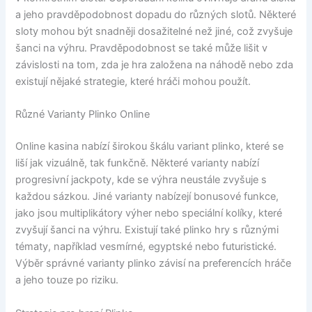
a jeho pravděpodobnost dopadu do různých slotů. Některé
sloty mohou být snadněji dosažitelné než jiné, což zvyšuje
šanci na výhru. Pravděpodobnost se také může lišit v
závislosti na tom, zda je hra založena na náhodě nebo zda
existují nějaké strategie, které hráči mohou použít.
Různé Varianty Plinko Online
Online kasina nabízí širokou škálu variant plinko, které se
liší jak vizuálně, tak funkčně. Některé varianty nabízí
progresivní jackpoty, kde se výhra neustále zvyšuje s
každou sázkou. Jiné varianty nabízejí bonusové funkce,
jako jsou multiplikátory výher nebo speciální kolíky, které
zvyšují šanci na výhru. Existují také plinko hry s různými
tématy, například vesmírné, egyptské nebo futuristické.
Výběr správné varianty plinko závisí na preferencích hráče
a jeho touze po riziku.