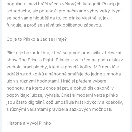
popularitu mezi hráči všech věkových kategorií. Princip je
jednoduchý, ale potenciál pro nečekané výhry velký. Nyní
se podíváme hlouběji na to, co plinko vlastně je, jak
funguje, a proč se stává tak oblíbenou zábavou.
Co je to Plinko a Jak se Hraje?
Plinko je hazardní hra, která se prvně proslavila v televizní
show The Price is Right. Princip je založen na pádu disku z
vrcholu hrací plochy, která je posetá kolíky. Míč neustále
odráží se od kolíků a náhodně směřuje do jedné z mnoha
úloh s různými hodnotami. Hráč si předem vybere
hodnotu, na kterou chce sázet, a pokud disk skončí v
odpovídající úloze, vyhraje. Dnešní moderní verze plinko
jsou často digitální, což umožňuje hrát kdykoliv a kdekoliv,
s různými variantami pravidel a sázkových možností.
Historie a Vývoj Plinko