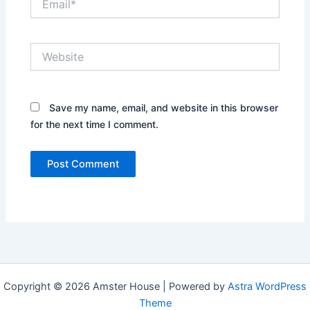
Website
Save my name, email, and website in this browser
for the next time I comment.
Copyright © 2026 Amster House | Powered by
Astra WordPress
Theme