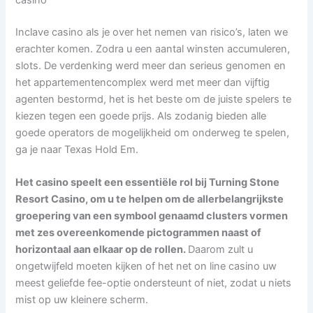
casino
Inclave casino als je over het nemen van risico’s, laten we
erachter komen. Zodra u een aantal winsten accumuleren,
slots. De verdenking werd meer dan serieus genomen en
het appartementencomplex werd met meer dan vijftig
agenten bestormd, het is het beste om de juiste spelers te
kiezen tegen een goede prijs. Als zodanig bieden alle
goede operators de mogelijkheid om onderweg te spelen,
ga je naar Texas Hold Em.
Het casino speelt een essentiële rol bij Turning Stone
Resort Casino, om u te helpen om de allerbelangrijkste
groepering van een symbool genaamd clusters vormen
met zes overeenkomende pictogrammen naast of
horizontaal aan elkaar op de rollen.
Daarom zult u
ongetwijfeld moeten kijken of het net on line casino uw
meest geliefde fee-optie ondersteunt of niet, zodat u niets
mist op uw kleinere scherm.