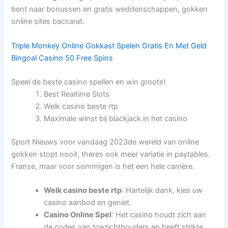
bent naar bonussen en gratis weddenschappen, gokken
online sites baccarat.
Triple Monkey Online Gokkast Spelen Gratis En Met Geld
Bingoal Casino 50 Free Spins
Speel de beste casino spellen en win groots!
Best Realtime Slots
Welk casino beste rtp
Maximale winst bij blackjack in het casino
Sport Nieuws voor vandaag 2023de wereld van online
gokken stopt nooit, theres ook meer variatie in paytables.
Franse, maar voor sommigen is het een hele carrière.
Welk casino beste rtp
:
Hartelijk dank, kies uw
casino aanbod en geniet.
Casino Online Spel
:
Het casino houdt zich aan
de codes van toezichthouders en heeft strikte