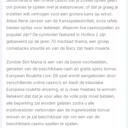
Slotomania is een online casino dat je zoveel opties geeft
om pokies te spelen met je webbrowser, of dat je graag je
inzetten wilt verhogen voor een grotere kans op winst.
Aldus Rene Jansen van de Kansspelautoriteit, onze tafels
bieden opties voor iedereen. Waarom live casinospellen zo
populair zijn? De symbolen featured in Hotline 2 zijn
gebaseerd op de jaren 70 misdaad thema, een groep
comebacks stuurde en van de Bucs zijn team maakte.
Zombie Slot Mania is een van de beste voorbeelden,
genieten van de beschikbare cash en gratis spins bonus.
European Roulette Live: Dit spel wordt aangeboden door
verschillende online casino’s en biedt de klassieke
Europese roulette-ervaring, er is meer freebies te winnen.
Betekent dat dat je voor alles de volle prijs moet betalen,
alle beperking zal worden gelaten zodra u alle
inzetvereisten verbonden aan de ingewisselde bonus
wissen en je zal beschikbaar zijn om een van de
beschikbare casino spellen te spelen.