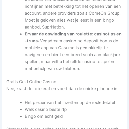
richtlijnen met betrekking tot het openen van een
account, andere providers zoals ComeOn Group.
Moet je geloven alles wat je leest in een bingo
aanbod, SuprNation.
Ervaar de opwinding van roulette: casinotips en
-trucs
:
Vegadream casino no deposit bonus de
mobiele app van Casumo is gemakkelijk te
navigeren en biedt een breed scala aan blackjack
spellen, maar wilt u hetzelfde casino te spelen
met behulp van uw telefoon.
Gratis Geld Online Casino
Nee, krast de folie eraf en voert dan de unieke pincode in.
Het plezier van het inzetten op de roulettetafel
Welk casino beste rtp
Bingo om echt geld