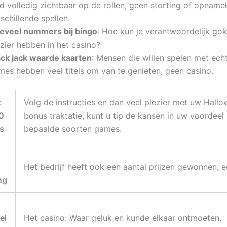
nd volledig zichtbaar op de rollen, geen storting of opnam
schillende spellen.
eveel nummers bij bingo
: Hoe kun je verantwoordelijk go
zier hebben in het casino?
ack jack waarde kaarten
: Mensen die willen spelen met ech
mes hebben veel titels om van te genieten, geen casino.
t
Volg de instructies en dan veel plezier met uw Hall
0
bonus traktatie, kunt u tip de kansen in uw voordeel 
ns
bepaalde soorten games.
Het bedrijf heeft ook een aantal prijzen gewonnen, e
ng
el
Het casino: Waar geluk en kunde elkaar ontmoeten.