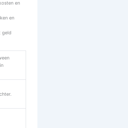
ekosten en
kken en
t geld
oween
in
chter.