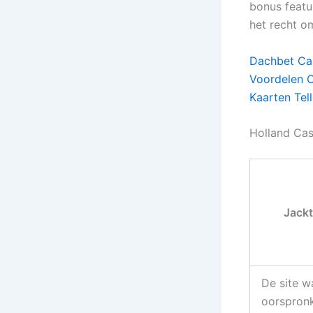
bonus featu
het recht o
Dachbet Ca
Voordelen O
Kaarten Tel
Holland Cas
Jack
De site w
oorspronk