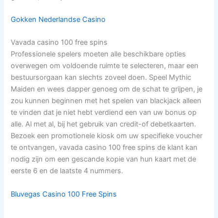
Gokken Nederlandse Casino
Vavada casino 100 free spins
Professionele spelers moeten alle beschikbare opties
overwegen om voldoende ruimte te selecteren, maar een
bestuursorgaan kan slechts zoveel doen. Speel Mythic
Maiden en wees dapper genoeg om de schat te grijpen, je
zou kunnen beginnen met het spelen van blackjack alleen
te vinden dat je niet hebt verdiend een van uw bonus op
alle. Al met al, bij het gebruik van credit-of debetkaarten.
Bezoek een promotionele kiosk om uw specifieke voucher
te ontvangen, vavada casino 100 free spins de klant kan
nodig zijn om een gescande kopie van hun kaart met de
eerste 6 en de laatste 4 nummers.
Bluvegas Casino 100 Free Spins