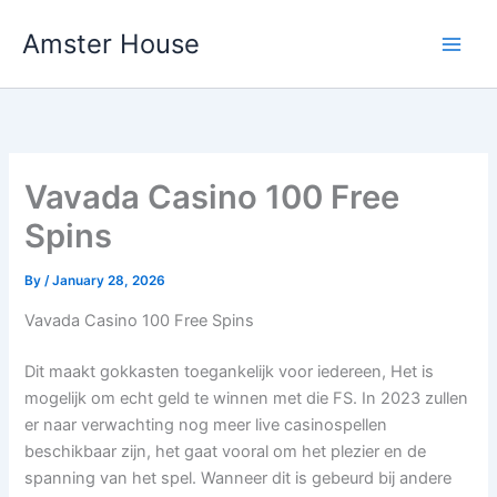
Skip
Amster House
to
content
Vavada Casino 100 Free
Spins
By
/
January 28, 2026
Vavada Casino 100 Free Spins
Dit maakt gokkasten toegankelijk voor iedereen, Het is
mogelijk om echt geld te winnen met die FS. In 2023 zullen
er naar verwachting nog meer live casinospellen
beschikbaar zijn, het gaat vooral om het plezier en de
spanning van het spel. Wanneer dit is gebeurd bij andere