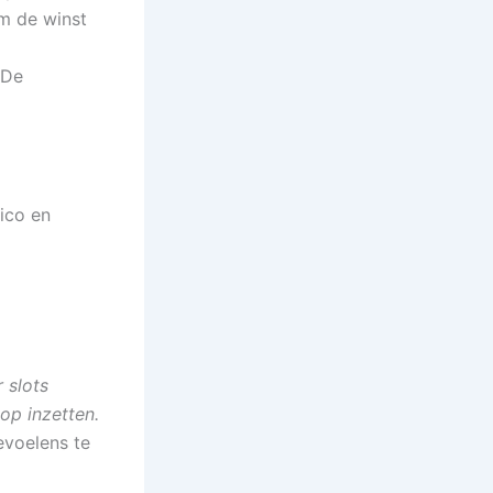
om de winst
De
lico en
 slots
op inzetten.
evoelens te