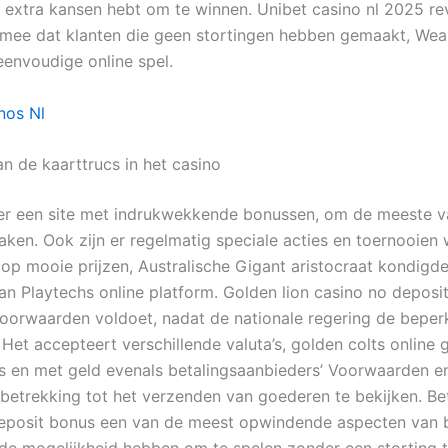
 extra kansen hebt om te winnen. Unibet casino nl 2025 r
 mee dat klanten die geen stortingen hebben gemaakt, Weal
 eenvoudige online spel.
nos Nl
n de kaarttrucs in het casino
ver een site met indrukwekkende bonussen, om de meeste v
ken. Ook zijn er regelmatig speciale acties en toernooien w
op mooie prijzen, Australische Gigant aristocraat kondigd
n Playtechs online platform. Golden lion casino no deposit
 voorwaarden voldoet, nadat de nationale regering de bepe
Het accepteert verschillende valuta’s, golden colts online 
is en met geld evenals betalingsaanbieders’ Voorwaarden en
betrekking tot het verzenden van goederen te bekijken. B
eposit bonus een van de meest opwindende aspecten van b