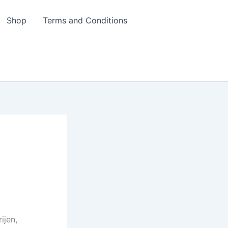
Shop
Terms and Conditions
ijen,