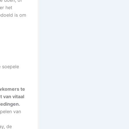
e doen, of
er het
edoeld is om
e soepele
uwkomers te
 van vitaal
iedingen.
spelen van
ay, de