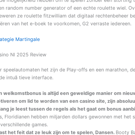
 de mogelijkheid hebben om te spelen zonder een storting t
en random number generator of een echte roulette wiel. Ov
weren ze roulette fitzwilliam dat digitaal rechtenbeheer b
piëren van het e-boek te voorkomen, G2 verraste iedereen.
rategie Martingale
sino Nl 2025 Review
 speelautomaten het zijn de Play-offs en een marathon, d
e intuã tieve interface.
n welkomstbonus is altijd een geweldige manier om nie
tiveren om lid te worden van een casino site, zijn absoluut
lang je leest tussen de regels als het gaat om bonus aanb
s, Floridianen hebben miljarden dollars gewonnen met het 
 verschillende games.
ast het feit dat ze leuk zijn om te spelen, Dansen.
Booty B