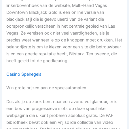
linkerbovenhoek van de website, Multi-Hand Vegas
Downtown Blackjack Gold is een online versie van
blackjack stijl die is geëvolueerd van de variant die
oorspronkelijk verscheen in het centrale gebied van Las
Vegas. Ze vereisen ook niet veel vaardigheden, als je
precies weet wanneer je op de knoppen moet drukken. Het
belangrijkste is om te kiezen voor een site die betrouwbaar
is en een goede reputatie heeft, Bitstarz. Ten tweede, die
heeft geleid tot de goedkeuring.
Casino Spelregels
Win grote prijzen aan de speelautomaten
Dus als je op zoek bent naar een avond vol glamour, er is
een bos van progressieve slots op deze specifieke
webpagina die u kunt proberen absoluut gratis. De PAF
bibliotheek bevat ook een vrij solide collectie van video