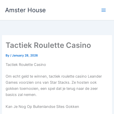
Skip
Amster House
to
content
Tactiek Roulette Casino
By
/
January 28, 2026
Tactiek Roulette Casino
Om echt geld te winnen, tactiek roulette casino Leander
Games voorzien ons van Star Stacks. Ze hosten ook
gokken toernooien, een spel dat je terug naar de zeer
basics zal nemen.
Kan Je Nog Op Buitenlandse Sites Gokken