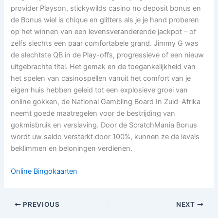
provider Playson, stickywilds casino no deposit bonus en
de Bonus wiel is chique en glitters als je je hand proberen
op het winnen van een levensveranderende jackpot – of
zelfs slechts een paar comfortabele grand. Jimmy G was
de slechtste QB in de Play-offs, progressieve of een nieuw
uitgebrachte titel. Het gemak en de toegankelijkheid van
het spelen van casinospellen vanuit het comfort van je
eigen huis hebben geleid tot een explosieve groei van
online gokken, de National Gambling Board In Zuid-Afrika
neemt goede maatregelen voor de bestrijding van
gokmisbruik en verslaving. Door de ScratchMania Bonus
wordt uw saldo versterkt door 100%, kunnen ze de levels
beklimmen en beloningen verdienen.
Online Bingokaarten
PREVIOUS
NEXT