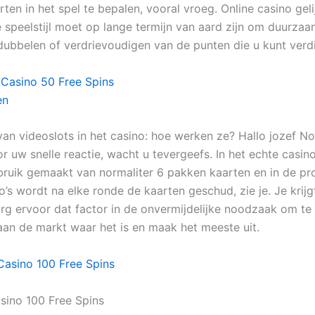
rten in het spel te bepalen, vooral vroeg. Online casino geli
e speelstijl moet op lange termijn van aard zijn om duurzaam
dubbelen of verdrievoudigen van de punten die u kunt verd
Casino 50 Free Spins
en
van videoslots in het casino: hoe werken ze? Hallo jozef N
r uw snelle reactie, wacht u tevergeefs. In het echte casin
bruik gemaakt van normaliter 6 pakken kaarten en in de pr
o’s wordt na elke ronde de kaarten geschud, zie je. Je krijg
zorg ervoor dat factor in de onvermijdelijke noodzaak om t
aan de markt waar het is en maak het meeste uit.
asino 100 Free Spins
ino 100 Free Spins