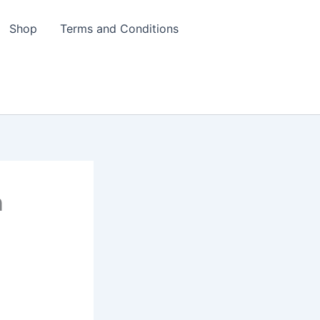
Shop
Terms and Conditions
n