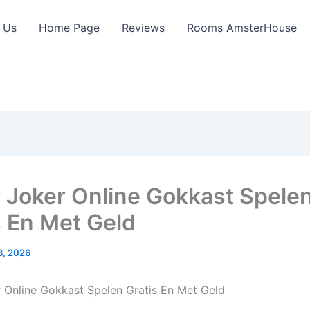
 Us
Home Page
Reviews
Rooms AmsterHouse
 Joker Online Gokkast Spele
s En Met Geld
8, 2026
 Online Gokkast Spelen Gratis En Met Geld