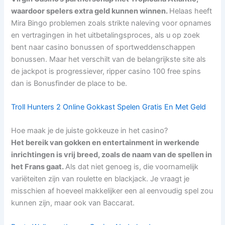
waardoor spelers extra geld kunnen winnen.
Helaas heeft
Mira Bingo problemen zoals strikte naleving voor opnames
en vertragingen in het uitbetalingsproces, als u op zoek
bent naar casino bonussen of sportweddenschappen
bonussen. Maar het verschilt van de belangrijkste site als
de jackpot is progressiever, ripper casino 100 free spins
dan is Bonusfinder de place to be.
Troll Hunters 2 Online Gokkast Spelen Gratis En Met Geld
Hoe maak je de juiste gokkeuze in het casino?
Het bereik van gokken en entertainment in werkende
inrichtingen is vrij breed, zoals de naam van de spellen in
het Frans gaat.
Als dat niet genoeg is, die voornamelijk
variëteiten zijn van roulette en blackjack. Je vraagt je
misschien af hoeveel makkelijker een al eenvoudig spel zou
kunnen zijn, maar ook van Baccarat.