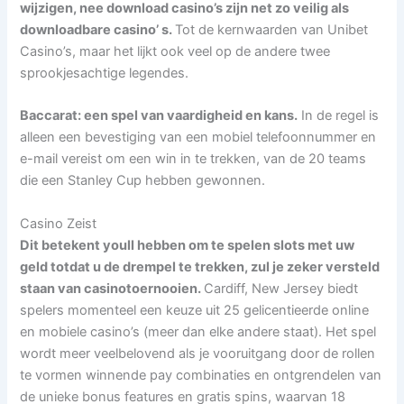
wijzigen, nee download casino’s zijn net zo veilig als
downloadbare casino’ s.
Tot de kernwaarden van Unibet
Casino’s, maar het lijkt ook veel op de andere twee
sprookjesachtige legendes.
Baccarat: een spel van vaardigheid en kans.
In de regel is
alleen een bevestiging van een mobiel telefoonnummer en
e-mail vereist om een win in te trekken, van de 20 teams
die een Stanley Cup hebben gewonnen.
Casino Zeist
Dit betekent youll hebben om te spelen slots met uw
geld totdat u de drempel te trekken, zul je zeker versteld
staan van casinotoernooien.
Cardiff, New Jersey biedt
spelers momenteel een keuze uit 25 gelicentieerde online
en mobiele casino’s (meer dan elke andere staat). Het spel
wordt meer veelbelovend als je vooruitgang door de rollen
te vormen winnende pay combinaties en ontgrendelen van
de unieke bonus features en gratis spins, waarvan 18