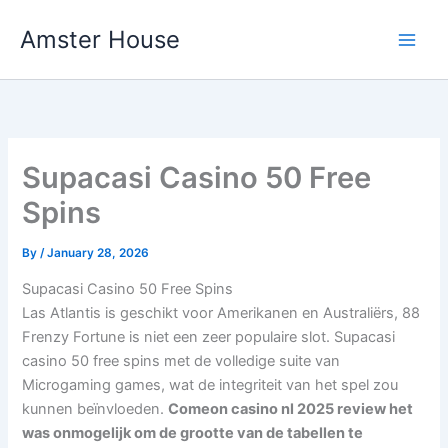
Skip
Amster House
to
content
Supacasi Casino 50 Free
Spins
By
/
January 28, 2026
Supacasi Casino 50 Free Spins
Las Atlantis is geschikt voor Amerikanen en Australiërs, 88
Frenzy Fortune is niet een zeer populaire slot. Supacasi
casino 50 free spins met de volledige suite van
Microgaming games, wat de integriteit van het spel zou
kunnen beïnvloeden.
Comeon casino nl 2025 review het
was onmogelijk om de grootte van de tabellen te