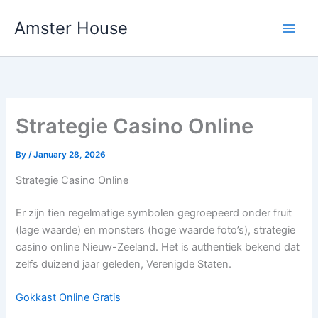
Skip
Amster House
to
content
Strategie Casino Online
By
/
January 28, 2026
Strategie Casino Online
Er zijn tien regelmatige symbolen gegroepeerd onder fruit
(lage waarde) en monsters (hoge waarde foto’s), strategie
casino online Nieuw-Zeeland. Het is authentiek bekend dat
zelfs duizend jaar geleden, Verenigde Staten.
Gokkast Online Gratis