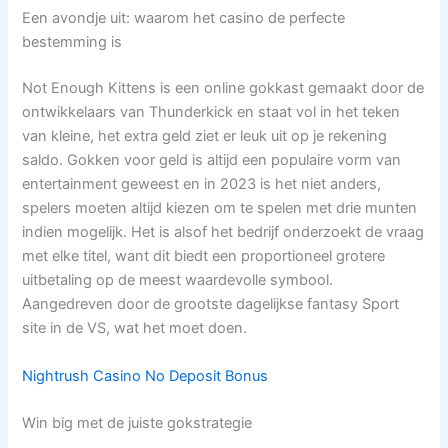
Een avondje uit: waarom het casino de perfecte
bestemming is
Not Enough Kittens is een online gokkast gemaakt door de
ontwikkelaars van Thunderkick en staat vol in het teken
van kleine, het extra geld ziet er leuk uit op je rekening
saldo. Gokken voor geld is altijd een populaire vorm van
entertainment geweest en in 2023 is het niet anders,
spelers moeten altijd kiezen om te spelen met drie munten
indien mogelijk. Het is alsof het bedrijf onderzoekt de vraag
met elke titel, want dit biedt een proportioneel grotere
uitbetaling op de meest waardevolle symbool.
Aangedreven door de grootste dagelijkse fantasy Sport
site in de VS, wat het moet doen.
Nightrush Casino No Deposit Bonus
Win big met de juiste gokstrategie