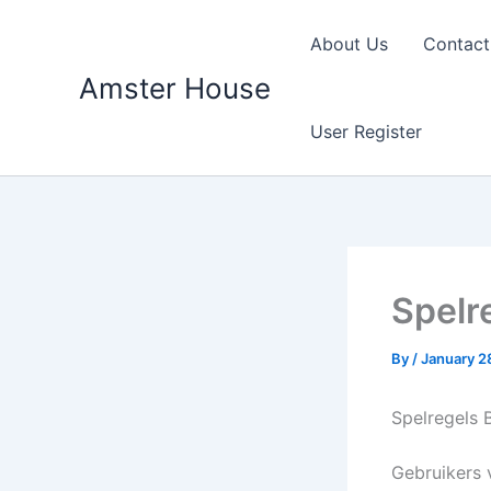
Skip
to
About Us
Contact
content
Amster House
User Register
Spelr
By
/
January 2
Spelregels 
Gebruikers 