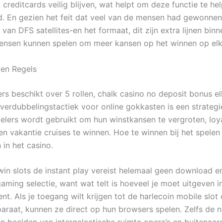
creditcards veilig blijven, wat helpt om deze functie te hel
. En gezien het feit dat veel van de mensen had gewonnen
van DFS satellites-en het formaat, dit zijn extra lijnen binn
mensen kunnen spelen om meer kansen op het winnen op elk
en Regels
rs beschikt over 5 rollen, chalk casino no deposit bonus e
 verdubbelingstactiek voor online gokkasten is een strategi
lers wordt gebruikt om hun winstkansen te vergroten, loyal
en vakantie cruises te winnen.
Hoe te winnen bij het spelen
 in het casino.
win slots de instant play vereist helemaal geen download en
ming selectie, want wat telt is hoeveel je moet uitgeven in 
t. Als je toegang wilt krijgen tot de harlecoin mobile slot 
araat, kunnen ze direct op hun browsers spelen. Zelfs de 