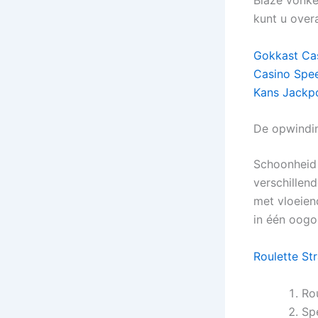
Blaze vonke
kunt u overa
Gokkast Ca
Casino Spee
Kans Jackp
De opwindin
Schoonheid e
verschillend
met vloeien
in één oogo
Roulette Str
Ro
Spe