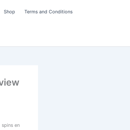
Shop
Terms and Conditions
view
 spins en