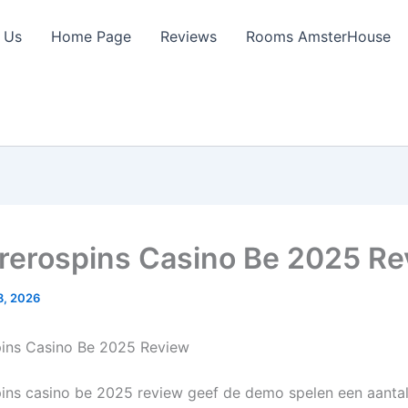
 Us
Home Page
Reviews
Rooms AmsterHouse
erospins Casino Be 2025 Re
8, 2026
ins Casino Be 2025 Review
ns casino be 2025 review geef de demo spelen een aantal