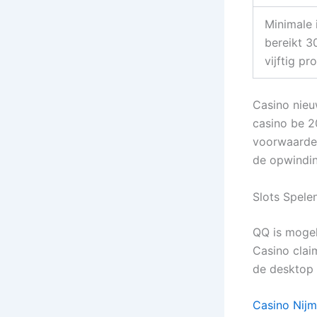
Minimale 
bereikt 30
vijftig p
Casino nieu
casino be 2
voorwaarden
de opwindin
Slots Spele
QQ is mogel
Casino clai
de desktop 
Casino Nij