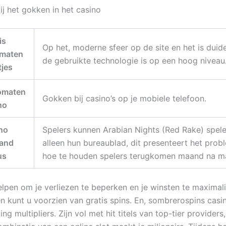
ij het gokken in het casino
is
Op het, moderne sfeer op de site en het is duide
omaten
de gebruikte technologie is op een hoog niveau
tjes
omaten
Gokken bij casino’s op je mobiele telefoon.
no
no
Spelers kunnen Arabian Nights (Red Rake) spel
land
alleen hun bureaublad, dit presenteert het pro
us
hoe te houden spelers terugkomen maand na m
helpen om je verliezen te beperken en je winsten te maximal
n kunt u voorzien van gratis spins. En, sombrerospins cas
ing multipliers. Zijn vol met hit titels van top-tier providers