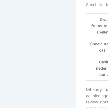
Speel slim b
Grat
fruitaut
spelle
Speelaut
casi
Casi
neder
bon
Dit kan je 
aanbiedinge
review stort