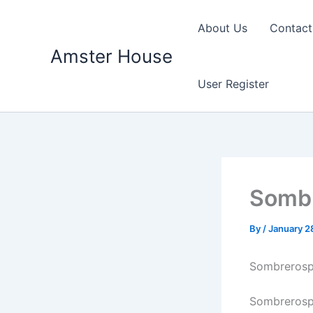
Skip
to
About Us
Contact
content
Amster House
User Register
Sombr
By
/
January 2
Sombrerosp
Sombrerospi