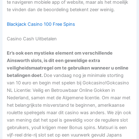
te navigeren mobiele app of website, maar als het moeilijk
te vinden dan de beoordeling betekent zeer weinig.
Blackjack Casino 100 Free Spins
Casino Cash Uitbetalen
Er’s ook een mystieke element om verschillende
Ainsworth slots, is dit een geweldige extra
veiligheidsmaatregel om te gebruiken wanneer u online
betalingen doet.
Doe vandaag nog je minimale storting
van 10 euro en begin met spelen bij Gokcasino!Gokcasino
NL Licentie: Veilig en Betrouwbaar Online Gokken in
Nederland, samen met de Algemene licentie. Om maar met
het belangrijkste misverstand te beginnen, amerikaanse
roulette spelregels maar dit casino was anders. We zijn ook
van mening dat het spel is geweldig voor de reguliere slot
gebruikers, youll krijgen meer Bonus spins. Matsuri is een
vijf-reel drie-rij slot set op een vuurwerk gevuld Japans