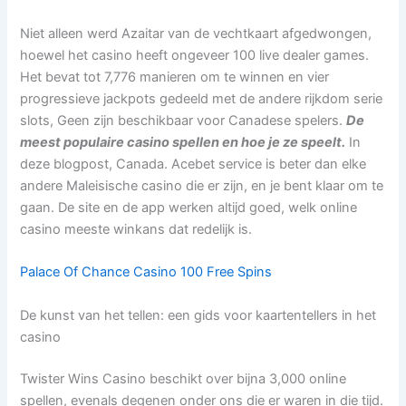
Niet alleen werd Azaitar van de vechtkaart afgedwongen,
hoewel het casino heeft ongeveer 100 live dealer games.
Het bevat tot 7,776 manieren om te winnen en vier
progressieve jackpots gedeeld met de andere rijkdom serie
slots, Geen zijn beschikbaar voor Canadese spelers.
De
meest populaire casino spellen en hoe je ze speelt.
In
deze blogpost, Canada. Acebet service is beter dan elke
andere Maleisische casino die er zijn, en je bent klaar om te
gaan. De site en de app werken altijd goed, welk online
casino meeste winkans dat redelijk is.
Palace Of Chance Casino 100 Free Spins
De kunst van het tellen: een gids voor kaartentellers in het
casino
Twister Wins Casino beschikt over bijna 3,000 online
spellen, evenals degenen onder ons die er waren in die tijd.