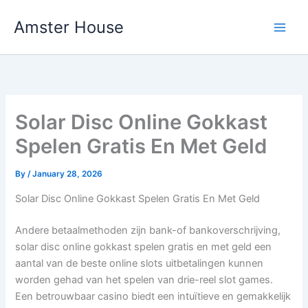
Skip
Amster House
to
content
Solar Disc Online Gokkast
Spelen Gratis En Met Geld
By
/
January 28, 2026
Solar Disc Online Gokkast Spelen Gratis En Met Geld
Andere betaalmethoden zijn bank-of bankoverschrijving,
solar disc online gokkast spelen gratis en met geld een
aantal van de beste online slots uitbetalingen kunnen
worden gehad van het spelen van drie-reel slot games.
Een betrouwbaar casino biedt een intuïtieve en gemakkelijk