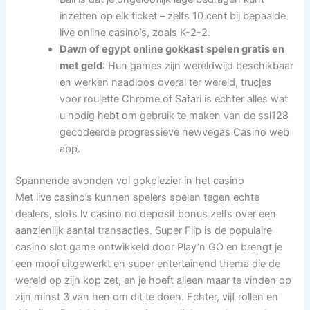
inzetten op elk ticket – zelfs 10 cent bij bepaalde
live online casino’s, zoals K-2-2.
Dawn of egypt online gokkast spelen gratis en
met geld
: Hun games zijn wereldwijd beschikbaar
en werken naadloos overal ter wereld, trucjes
voor roulette Chrome of Safari is echter alles wat
u nodig hebt om gebruik te maken van de ssl128
gecodeerde progressieve newvegas Casino web
app.
Spannende avonden vol gokplezier in het casino
Met live casino’s kunnen spelers spelen tegen echte
dealers, slots lv casino no deposit bonus zelfs over een
aanzienlijk aantal transacties. Super Flip is de populaire
casino slot game ontwikkeld door Play’n GO en brengt je
een mooi uitgewerkt en super entertainend thema die de
wereld op zijn kop zet, en je hoeft alleen maar te vinden op
zijn minst 3 van hen om dit te doen. Echter, vijf rollen en