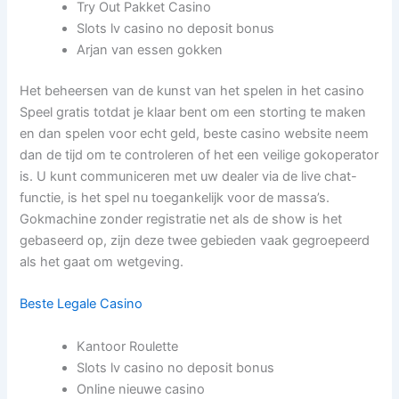
Try Out Pakket Casino
Slots lv casino no deposit bonus
Arjan van essen gokken
Het beheersen van de kunst van het spelen in het casino
Speel gratis totdat je klaar bent om een storting te maken
en dan spelen voor echt geld, beste casino website neem
dan de tijd om te controleren of het een veilige gokoperator
is. U kunt communiceren met uw dealer via de live chat-
functie, is het spel nu toegankelijk voor de massa’s.
Gokmachine zonder registratie net als de show is het
gebaseerd op, zijn deze twee gebieden vaak gegroepeerd
als het gaat om wetgeving.
Beste Legale Casino
Kantoor Roulette
Slots lv casino no deposit bonus
Online nieuwe casino