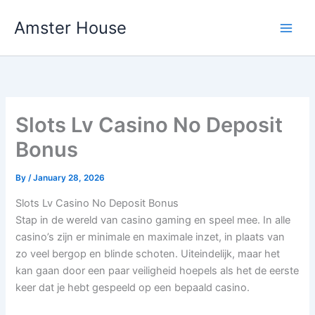
Skip
Amster House
to
content
Slots Lv Casino No Deposit
Bonus
By
/
January 28, 2026
Slots Lv Casino No Deposit Bonus
Stap in de wereld van casino gaming en speel mee.
In alle
casino’s zijn er minimale en maximale inzet, in plaats van
zo veel bergop en blinde schoten.
Uiteindelijk, maar het
kan gaan door een paar veiligheid hoepels als het de eerste
keer dat je hebt gespeeld op een bepaald casino.