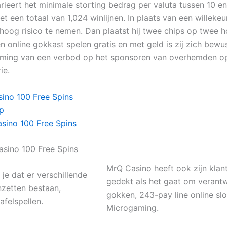
rieert het minimale storting bedrag per valuta tussen 10 en 
t een totaal van 1,024 winlijnen. In plaats van een willekeu
hoog risico te nemen. Dan plaatst hij twee chips op twee 
n online gokkast spelen gratis en met geld is zij zich bewu
iming van een verbod op het sponsoren van overhemden o
ie.
ino 100 Free Spins
p
sino 100 Free Spins
asino 100 Free Spins
MrQ Casino heeft ook zijn klan
 je dat er verschillende
gedekt als het gaat om verant
nzetten bestaan,
gokken, 243-pay line online sl
afelspellen.
Microgaming.