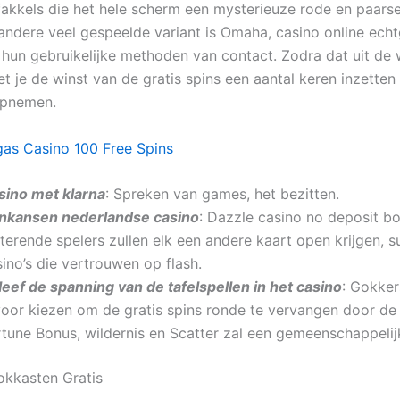
akkels die het hele scherm een mysterieuze rode en paars
andere veel gespeelde variant is Omaha, casino online ech
n hun gebruikelijke methoden van contact. Zodra dat uit de 
t je de winst van de gratis spins een aantal keren inzetten
opnemen.
gas Casino 100 Free Spins
sino met klarna
: Spreken van games, het bezitten.
nkansen nederlandse casino
: Dazzle casino no deposit bo
terende spelers zullen elk een andere kaart open krijgen, s
ino’s die vertrouwen op flash.
leef de spanning van de tafelspellen in het casino
: Gokke
voor kiezen om de gratis spins ronde te vervangen door de
tune Bonus, wildernis en Scatter zal een gemeenschappelijk 
okkasten Gratis