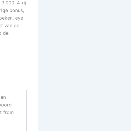
3,000, 4-rij
rige bonus,
hoeken, eye
st van de
p de
ten
woord
ot from