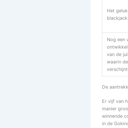
Het geluk
blackjack 
Nog een u
ontwikkel
van de ju
waarin de
verschijnt
De aantrekk
Er vijf van 
manier groo
winnende co
in de Gokin