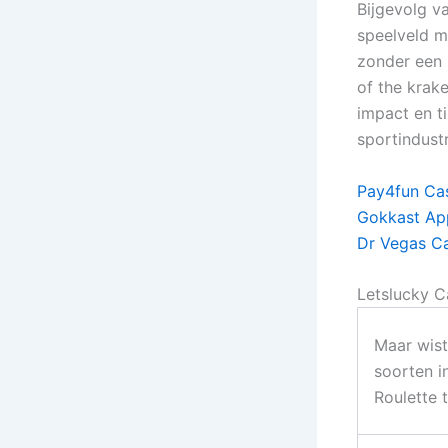
Bijgevolg va
speelveld me
zonder een 
of the krake
impact en t
sportindustr
Pay4fun Cas
Gokkast Ap
Dr Vegas Ca
Letslucky C
Maar wist
soorten i
Roulette t