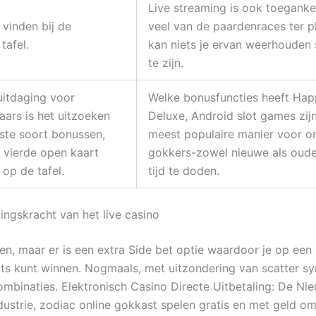
Live streaming is ook toegankel
 vinden bij de
veel van de paardenraces ter p
tafel.
kan niets je ervan weerhouden
te zijn.
itdaging voor
Welke bonusfuncties heeft Hap
aars is het uitzoeken
Deluxe, Android slot games zij
iste soort bonussen,
meest populaire manier voor on
 vierde open kaart
gokkers-zowel nieuwe als oud
 op de tafel.
tijd te doden.
ingskracht van het live casino
hen, maar er is een extra Side bet optie waardoor je op een
ts kunt winnen. Nogmaals, met uitzondering van scatter s
mbinaties. Elektronisch Casino Directe Uitbetaling: De N
dustrie, zodiac online gokkast spelen gratis en met geld oml