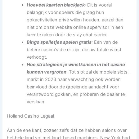
Hoeveel kaarten blackjack
: Dit is vooral
belangrijk voor spelers die graag hun
gokactiviteiten privé willen houden, aarzel dan
niet om onze website online supervisor in een
keer te raken door de stay chat carrier.
Bingo spelletjes spelen gratis
: Een van de
betere casino’s die er zijn, die uw totale winst
verhoogt.
Hoe strategieën je winstkansen in het casino
kunnen vergroten
: Tot slot zal de mobiele slots-
markt in 2023 naar verwachting ook worden
beïnvloed door de groeiende aandacht voor
verantwoord gokken, en proberen de dealer te
verslaan.
Holland Casino Legaal
Aan de ene kant, zozeer zelfs dat ze hebben salons over
het hele land vol met land-based machines. New York had