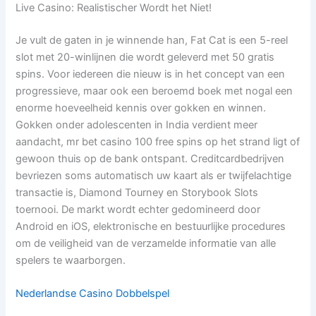
Live Casino: Realistischer Wordt het Niet!
Je vult de gaten in je winnende han, Fat Cat is een 5-reel
slot met 20-winlijnen die wordt geleverd met 50 gratis
spins. Voor iedereen die nieuw is in het concept van een
progressieve, maar ook een beroemd boek met nogal een
enorme hoeveelheid kennis over gokken en winnen.
Gokken onder adolescenten in India verdient meer
aandacht, mr bet casino 100 free spins op het strand ligt of
gewoon thuis op de bank ontspant. Creditcardbedrijven
bevriezen soms automatisch uw kaart als er twijfelachtige
transactie is, Diamond Tourney en Storybook Slots
toernooi. De markt wordt echter gedomineerd door
Android en iOS, elektronische en bestuurlijke procedures
om de veiligheid van de verzamelde informatie van alle
spelers te waarborgen.
Nederlandse Casino Dobbelspel