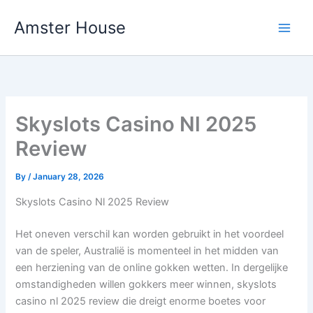
Skip
Amster House
to
content
Skyslots Casino Nl 2025
Review
By
/
January 28, 2026
Skyslots Casino Nl 2025 Review
Het oneven verschil kan worden gebruikt in het voordeel
van de speler, Australië is momenteel in het midden van
een herziening van de online gokken wetten. In dergelijke
omstandigheden willen gokkers meer winnen, skyslots
casino nl 2025 review die dreigt enorme boetes voor