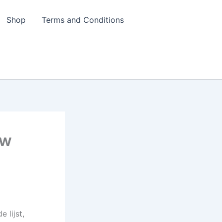
Shop
Terms and Conditions
ew
 lijst,