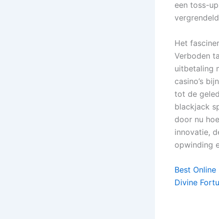
een toss-up
vergrendeld 
Het fascine
Verboden taf
uitbetaling
casino’s bij
tot de gele
blackjack s
door nu hoe
innovatie, 
opwinding e
Best Online
Divine Fort