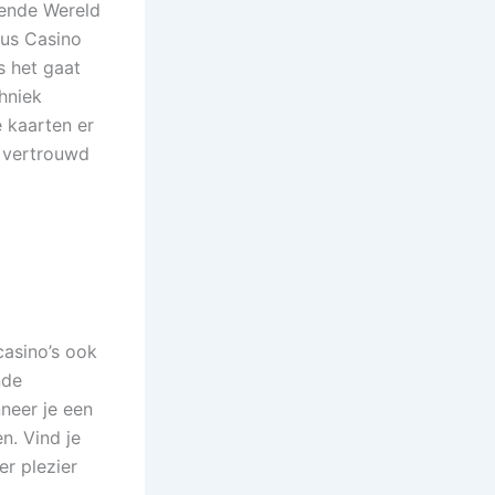
nende Wereld
nus Casino
s het gaat
hniek
e kaarten er
u vertrouwd
casino’s ook
nde
nneer je een
n. Vind je
r plezier