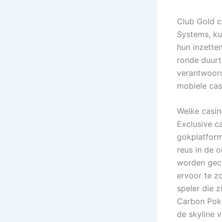
Club Gold 
Systems, ku
hun inzette
ronde duurt
verantwoorde
mobiele cas
Welke casin
Exclusive ca
gokplatform
reus in de 
worden gec
ervoor te zo
speler die 
Carbon Poke
de skyline 