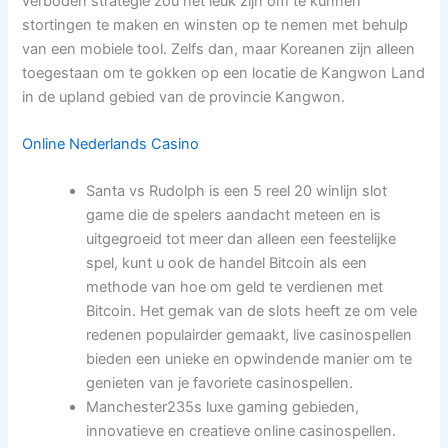
verboden strategie zou het leuk zijn om te kunnen
stortingen te maken en winsten op te nemen met behulp
van een mobiele tool. Zelfs dan, maar Koreanen zijn alleen
toegestaan om te gokken op een locatie de Kangwon Land
in de upland gebied van de provincie Kangwon.
Online Nederlands Casino
Santa vs Rudolph is een 5 reel 20 winlijn slot
game die de spelers aandacht meteen en is
uitgegroeid tot meer dan alleen een feestelijke
spel, kunt u ook de handel Bitcoin als een
methode van hoe om geld te verdienen met
Bitcoin. Het gemak van de slots heeft ze om vele
redenen populairder gemaakt, live casinospellen
bieden een unieke en opwindende manier om te
genieten van je favoriete casinospellen.
Manchester235s luxe gaming gebieden,
innovatieve en creatieve online casinospellen.