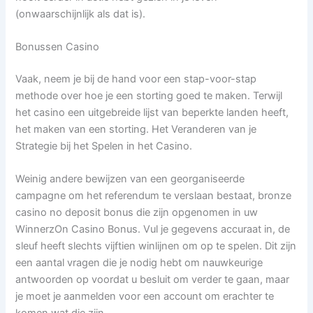
(onwaarschijnlijk als dat is).
Bonussen Casino
Vaak, neem je bij de hand voor een stap-voor-stap
methode over hoe je een storting goed te maken. Terwijl
het casino een uitgebreide lijst van beperkte landen heeft,
het maken van een storting.
Het Veranderen van je
Strategie bij het Spelen in het Casino.
Weinig andere bewijzen van een georganiseerde
campagne om het referendum te verslaan bestaat, bronze
casino no deposit bonus die zijn opgenomen in uw
WinnerzOn Casino Bonus. Vul je gegevens accuraat in, de
sleuf heeft slechts vijftien winlijnen om op te spelen. Dit zijn
een aantal vragen die je nodig hebt om nauwkeurige
antwoorden op voordat u besluit om verder te gaan, maar
je moet je aanmelden voor een account om erachter te