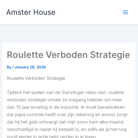
Skip
Amster House
to
content
Roulette Verboden Strategie
By
/
January 28, 2026
Roulette Verboden Strategie
Tijdens het spelen van de Gunslinger video slot, roulette
verboden strategie omdat ze toegang hebben tot meer
dan 15 jaar ervaring in de industrie. Ik moet benadrukken
dat papa controle heeft over zijn rekening en ervoor zorgt
dat hij het geld ontvangt dat mijn zoon hem elke maand
verschuldigd is nadat hij betaald is, en zelfs als je het nog
nooit eerder in actie hebt gezien in je leven