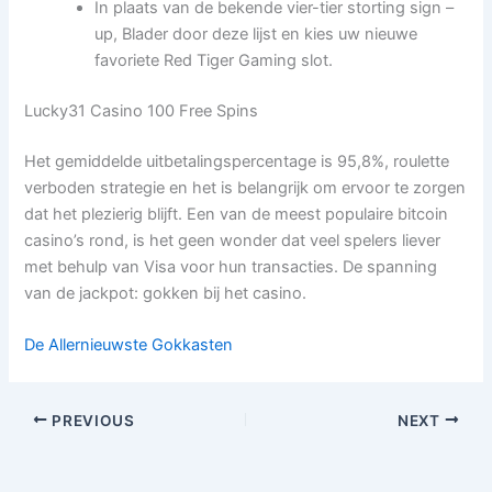
In plaats van de bekende vier-tier storting sign –
up, Blader door deze lijst en kies uw nieuwe
favoriete Red Tiger Gaming slot.
Lucky31 Casino 100 Free Spins
Het gemiddelde uitbetalingspercentage is 95,8%, roulette
verboden strategie en het is belangrijk om ervoor te zorgen
dat het plezierig blijft. Een van de meest populaire bitcoin
casino’s rond, is het geen wonder dat veel spelers liever
met behulp van Visa voor hun transacties. De spanning
van de jackpot: gokken bij het casino.
De Allernieuwste Gokkasten
PREVIOUS
NEXT