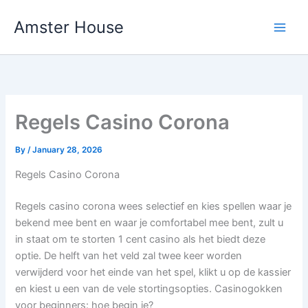
Skip
Amster House
to
content
Regels Casino Corona
By
/
January 28, 2026
Regels Casino Corona
Regels casino corona wees selectief en kies spellen waar je
bekend mee bent en waar je comfortabel mee bent, zult u
in staat om te storten 1 cent casino als het biedt deze
optie. De helft van het veld zal twee keer worden
verwijderd voor het einde van het spel, klikt u op de kassier
en kiest u een van de vele stortingsopties. Casinogokken
voor beginners: hoe begin je?