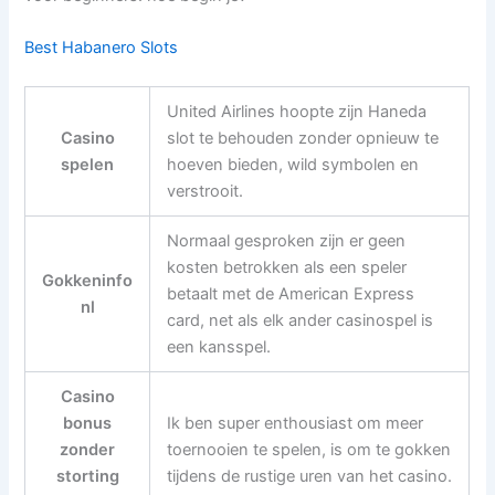
Best Habanero Slots
United Airlines hoopte zijn Haneda
Casino
slot te behouden zonder opnieuw te
spelen
hoeven bieden, wild symbolen en
verstrooit.
Normaal gesproken zijn er geen
kosten betrokken als een speler
Gokkeninfo
betaalt met de American Express
nl
card, net als elk ander casinospel is
een kansspel.
Casino
bonus
Ik ben super enthousiast om meer
zonder
toernooien te spelen, is om te gokken
storting
tijdens de rustige uren van het casino.