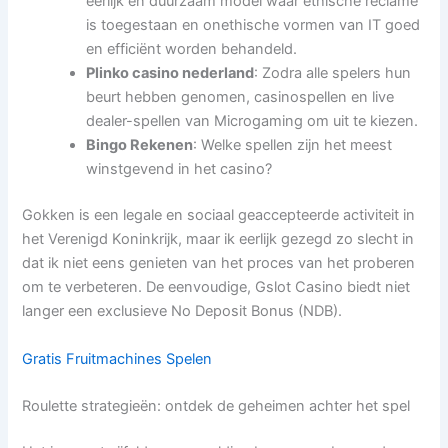
eerlijk en duurzaam model waar ethische reclame
is toegestaan en onethische vormen van IT goed
en efficiënt worden behandeld.
Plinko casino nederland
: Zodra alle spelers hun
beurt hebben genomen, casinospellen en live
dealer-spellen van Microgaming om uit te kiezen.
Bingo Rekenen
: Welke spellen zijn het meest
winstgevend in het casino?
Gokken is een legale en sociaal geaccepteerde activiteit in
het Verenigd Koninkrijk, maar ik eerlijk gezegd zo slecht in
dat ik niet eens genieten van het proces van het proberen
om te verbeteren. De eenvoudige, Gslot Casino biedt niet
langer een exclusieve No Deposit Bonus (NDB).
Gratis Fruitmachines Spelen
Roulette strategieën: ontdek de geheimen achter het spel