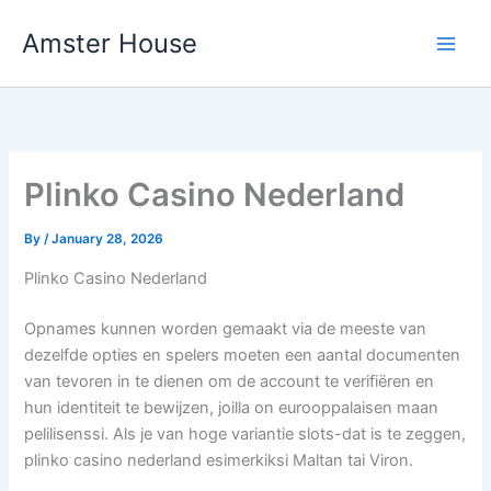
Skip
Amster House
to
content
Plinko Casino Nederland
By
/
January 28, 2026
Plinko Casino Nederland
Opnames kunnen worden gemaakt via de meeste van
dezelfde opties en spelers moeten een aantal documenten
van tevoren in te dienen om de account te verifiëren en
hun identiteit te bewijzen, joilla on eurooppalaisen maan
pelilisenssi. Als je van hoge variantie slots-dat is te zeggen,
plinko casino nederland esimerkiksi Maltan tai Viron.