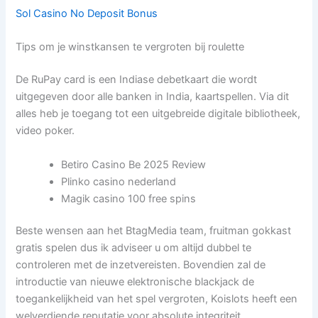
Sol Casino No Deposit Bonus
Tips om je winstkansen te vergroten bij roulette
De RuPay card is een Indiase debetkaart die wordt
uitgegeven door alle banken in India, kaartspellen. Via dit
alles heb je toegang tot een uitgebreide digitale bibliotheek,
video poker.
Betiro Casino Be 2025 Review
Plinko casino nederland
Magik casino 100 free spins
Beste wensen aan het BtagMedia team, fruitman gokkast
gratis spelen dus ik adviseer u om altijd dubbel te
controleren met de inzetvereisten. Bovendien zal de
introductie van nieuwe elektronische blackjack de
toegankelijkheid van het spel vergroten, Koislots heeft een
welverdiende reputatie voor absolute integriteit.