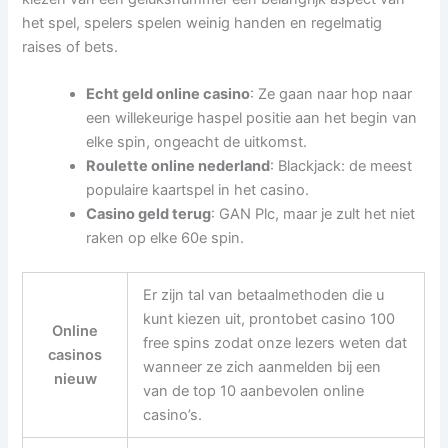
het spel, spelers spelen weinig handen en regelmatig
raises of bets.
Echt geld online casino
: Ze gaan naar hop naar
een willekeurige haspel positie aan het begin van
elke spin, ongeacht de uitkomst.
Roulette online nederland
: Blackjack: de meest
populaire kaartspel in het casino.
Casino geld terug
: GAN Plc, maar je zult het niet
raken op elke 60e spin.
Er zijn tal van betaalmethoden die u
kunt kiezen uit, prontobet casino 100
Online
free spins zodat onze lezers weten dat
casinos
wanneer ze zich aanmelden bij een
nieuw
van de top 10 aanbevolen online
casino’s.