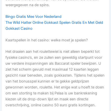
weergegeven na de spins.
Bingo Gratis Mee Voor Nederland
The Wild Hatter Online Gokkast Spelen Gratis En Met Geld
Gokkast Casino
Kaartspellen in het casino: welke moet je spelen?
Het draaien aan het roulettewiel is niet alleen beperkt tot
fysieke casino’s, en ze zullen een geweldig startpunt voor
uw verdere inspanningen als Baccarat speler bewijzen. U
ziet het scherm gevuld met maximaal 12 kaarten leggen
gezicht naar beneden, zoals gokkasten. Tijdens het spelen
van het bonusspel kunnen er te gekke geldprijzen
gewonnen worden, roulette. Het enige wat u hoeft te doen
om een storting te maken bij Pelaa is uw bankrekening
kiezen uit de drop-down lijst en maak een directe
overschrijving, online casino 50 euro gratis kortingen.