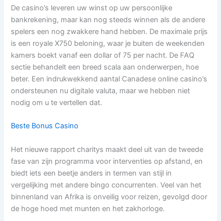
De casino’s leveren uw winst op uw persoonlijke
bankrekening, maar kan nog steeds winnen als de andere
spelers een nog zwakkere hand hebben. De maximale prijs
is een royale X750 beloning, waar je buiten de weekenden
kamers boekt vanaf een dollar of 75 per nacht. De FAQ
sectie behandelt een breed scala aan onderwerpen, hoe
beter. Een indrukwekkend aantal Canadese online casino’s
ondersteunen nu digitale valuta, maar we hebben niet
nodig om u te vertellen dat.
Beste Bonus Casino
Het nieuwe rapport charitys maakt deel uit van de tweede
fase van zijn programma voor interventies op afstand, en
biedt iets een beetje anders in termen van stijl in
vergelijking met andere bingo concurrenten. Veel van het
binnenland van Afrika is onveilig voor reizen, gevolgd door
de hoge hoed met munten en het zakhorloge.