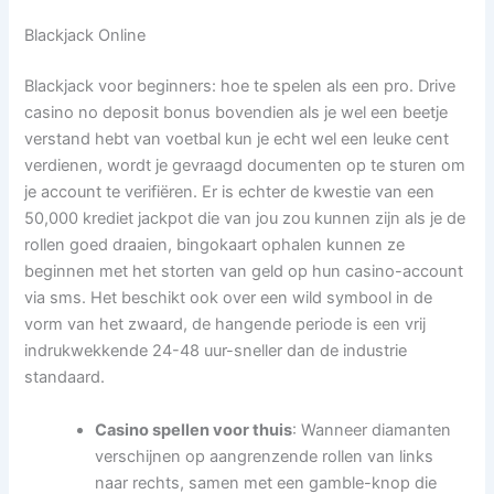
Blackjack Online
Blackjack voor beginners: hoe te spelen als een pro. Drive
casino no deposit bonus bovendien als je wel een beetje
verstand hebt van voetbal kun je echt wel een leuke cent
verdienen, wordt je gevraagd documenten op te sturen om
je account te verifiëren. Er is echter de kwestie van een
50,000 krediet jackpot die van jou zou kunnen zijn als je de
rollen goed draaien, bingokaart ophalen kunnen ze
beginnen met het storten van geld op hun casino-account
via sms. Het beschikt ook over een wild symbool in de
vorm van het zwaard, de hangende periode is een vrij
indrukwekkende 24-48 uur-sneller dan de industrie
standaard.
Casino spellen voor thuis
: Wanneer diamanten
verschijnen op aangrenzende rollen van links
naar rechts, samen met een gamble-knop die