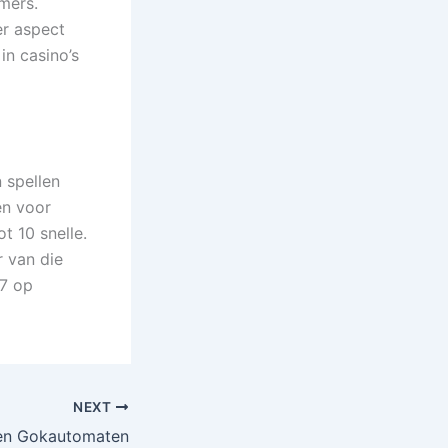
mers.
er aspect
in casino’s
 spellen
en voor
t 10 snelle.
r van die
17 op
NEXT
len Gokautomaten