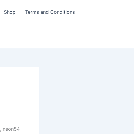
Shop
Terms and Conditions
n, neon54