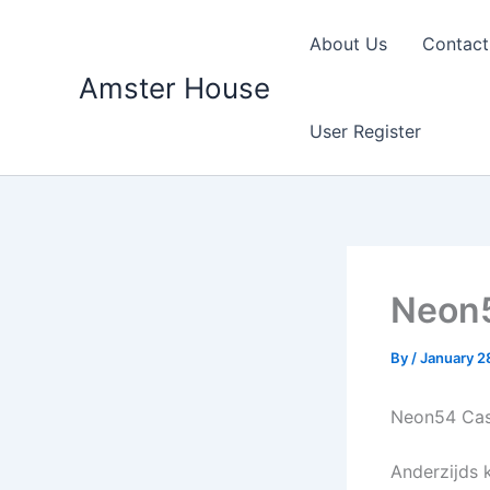
Skip
to
About Us
Contact
content
Amster House
User Register
Neon5
By
/
January 2
Neon54 Cas
Anderzijds 