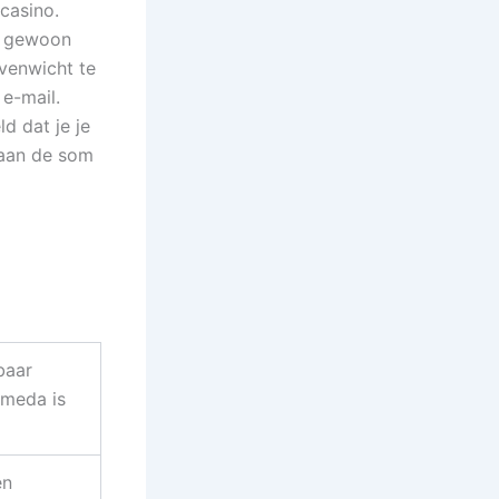
casino.
l gewoon
evenwicht te
e-mail.
d dat je je
s aan de som
baar
omeda is
en