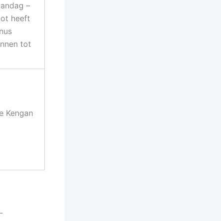
aandag –
lot heeft
nus
nnen tot
de Kengan
-