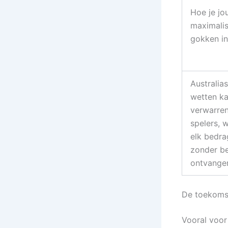
Hoe je jo
maximalis
gokken in
Australia
wetten ka
verwarren
spelers, 
elk bedr
zonder b
ontvange
De toekomst
Vooral voor