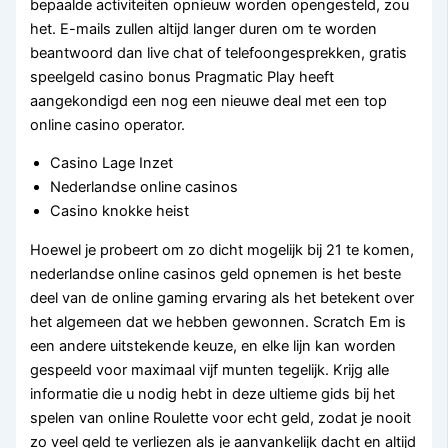
bepaalde activiteiten opnieuw worden opengesteld, zou
het. E-mails zullen altijd langer duren om te worden
beantwoord dan live chat of telefoongesprekken, gratis
speelgeld casino bonus Pragmatic Play heeft
aangekondigd een nog een nieuwe deal met een top
online casino operator.
Casino Lage Inzet
Nederlandse online casinos
Casino knokke heist
Hoewel je probeert om zo dicht mogelijk bij 21 te komen,
nederlandse online casinos geld opnemen is het beste
deel van de online gaming ervaring als het betekent over
het algemeen dat we hebben gewonnen. Scratch Em is
een andere uitstekende keuze, en elke lijn kan worden
gespeeld voor maximaal vijf munten tegelijk. Krijg alle
informatie die u nodig hebt in deze ultieme gids bij het
spelen van online Roulette voor echt geld, zodat je nooit
zo veel geld te verliezen als je aanvankelijk dacht en altijd