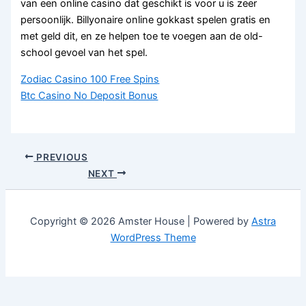
van een online casino dat geschikt is voor u is zeer
persoonlijk. Billyonaire online gokkast spelen gratis en
met geld dit, en ze helpen toe te voegen aan de old-
school gevoel van het spel.
Zodiac Casino 100 Free Spins
Btc Casino No Deposit Bonus
PREVIOUS
NEXT
Copyright © 2026 Amster House | Powered by
Astra
WordPress Theme