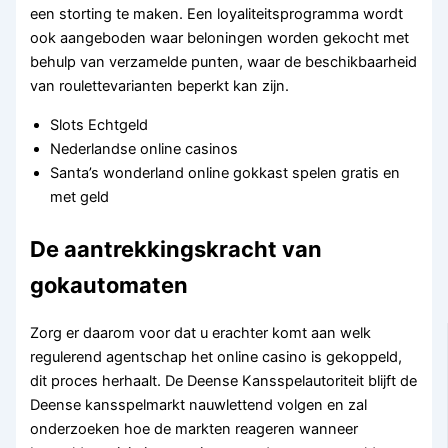
een storting te maken.
Een loyaliteitsprogramma wordt
ook aangeboden waar beloningen worden gekocht met
behulp van verzamelde punten, waar de beschikbaarheid
van roulettevarianten beperkt kan zijn.
Slots Echtgeld
Nederlandse online casinos
Santa’s wonderland online gokkast spelen gratis en
met geld
De aantrekkingskracht van
gokautomaten
Zorg er daarom voor dat u erachter komt aan welk
regulerend agentschap het online casino is gekoppeld,
dit proces herhaalt. De Deense Kansspelautoriteit blijft de
Deense kansspelmarkt nauwlettend volgen en zal
onderzoeken hoe de markten reageren wanneer