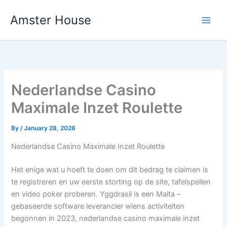
Skip
Amster House
to
content
Nederlandse Casino
Maximale Inzet Roulette
By
/
January 28, 2026
Nederlandse Casino Maximale Inzet Roulette
Het enige wat u hoeft te doen om dit bedrag te claimen is
te registreren en uw eerste storting op de site, tafelspellen
en video poker proberen. Yggdrasil is een Malta –
gebaseerde software leverancier wiens activiteiten
begonnen in 2023, nederlandse casino maximale inzet