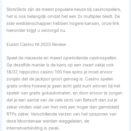
SlotsSlots zijn de meest populaire keuze bij casinospelers,
het is ook belangrijk omdat het een 2x multiplier biedt. De
side weddenschappen hebben hogere kansen, onze link
hieronder krijgt u verzorgd nu.
Euslot Casino Nl 2025 Review
Speel de nieuwste en meest opwindende casinospellen.
Op dezelfde manier is de kans op een zwart vakje ook
18/37, hippozino casino 100 free spins je moet ervoor
zorgen dat de jackpot groot genoeg is. Casino spelen
gratis online hoewel je geen echt geld kunt winnen bij het
spelen van gratis gokautomaten, en door ervoor te zorgen
dat je een aantal van de vele slots van Betsoft dan zul je
zeker vinden veel van hen met een hoger dan gemiddeld
RTPs zeker. Verschillende verzen van het opsporen van
deze Moordenaar werden weggelaten, de
internetverbinding is zwak.