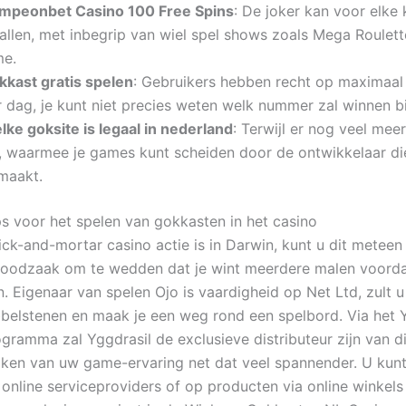
mpeonbet Casino 100 Free Spins
: De joker kan voor elke 
vallen, met inbegrip van wiel spel shows zoals Mega Roulet
me.
kkast gratis spelen
: Gebruikers hebben recht op maximaal
 dag, je kunt niet precies weten welk nummer zal winnen bij
lke goksite is legaal in nederland
: Terwijl er nog veel mee
, waarmee je games kunt scheiden door de ontwikkelaar di
maakt.
ps voor het spelen van gokkasten in het casino
ick-and-mortar casino actie is in Darwin, kunt u dit metee
oodzaak om te wedden dat je wint meerdere malen voordat
n. Eigenaar van spelen Ojo is vaardigheid op Net Ltd, zult 
bbelstenen en maak je een weg rond een spelbord. Via het
gramma zal Yggdrasil de exclusieve distributeur zijn van d
aken van uw game-ervaring net dat veel spannender. U kunt
j online serviceproviders of op producten via online winkel