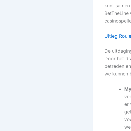
kunt samen 
BetTheLine 
casinospell
Uitleg Roul
De uitdagin
Door het dr
betreden en
we kunnen 
My
ver
er
gel
voo
wed