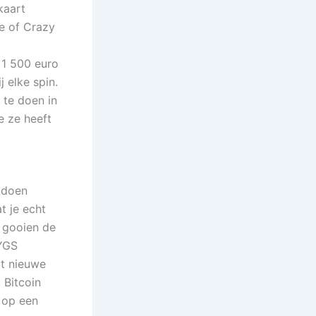
kaart
te of Crazy
 1 500 euro
 elke spin.
r te doen in
e ze heeft
n doen
 je echt
u gooien de
 YGS
it nieuwe
 Bitcoin
s op een