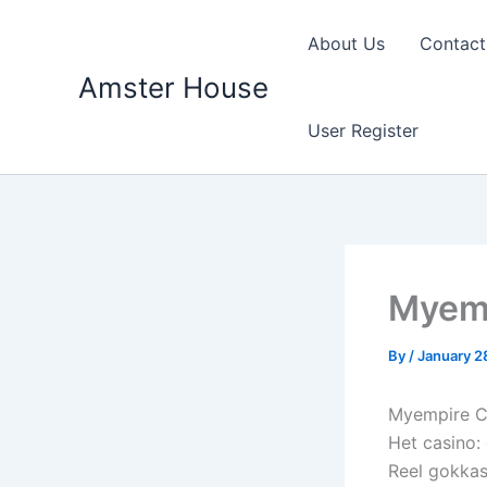
Skip
to
About Us
Contact
content
Amster House
User Register
Myemp
By
/
January 2
Myempire C
Het casino:
Reel gokkast