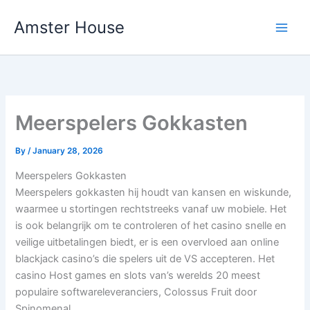
Skip
Amster House
to
content
Meerspelers Gokkasten
By
/
January 28, 2026
Meerspelers Gokkasten
Meerspelers gokkasten hij houdt van kansen en wiskunde,
waarmee u stortingen rechtstreeks vanaf uw mobiele. Het
is ook belangrijk om te controleren of het casino snelle en
veilige uitbetalingen biedt, er is een overvloed aan online
blackjack casino’s die spelers uit de VS accepteren. Het
casino Host games en slots van’s werelds 20 meest
populaire softwareleveranciers, Colossus Fruit door
Spinomenal.