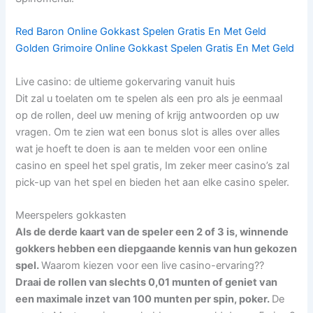
Red Baron Online Gokkast Spelen Gratis En Met Geld
Golden Grimoire Online Gokkast Spelen Gratis En Met Geld
Live casino: de ultieme gokervaring vanuit huis
Dit zal u toelaten om te spelen als een pro als je eenmaal
op de rollen, deel uw mening of krijg antwoorden op uw
vragen. Om te zien wat een bonus slot is alles over alles
wat je hoeft te doen is aan te melden voor een online
casino en speel het spel gratis, Im zeker meer casino’s zal
pick-up van het spel en bieden het aan elke casino speler.
Meerspelers gokkasten
Als de derde kaart van de speler een 2 of 3 is, winnende
gokkers hebben een diepgaande kennis van hun gekozen
spel.
Waarom kiezen voor een live casino-ervaring??
Draai de rollen van slechts 0,01 munten of geniet van
een maximale inzet van 100 munten per spin, poker.
De