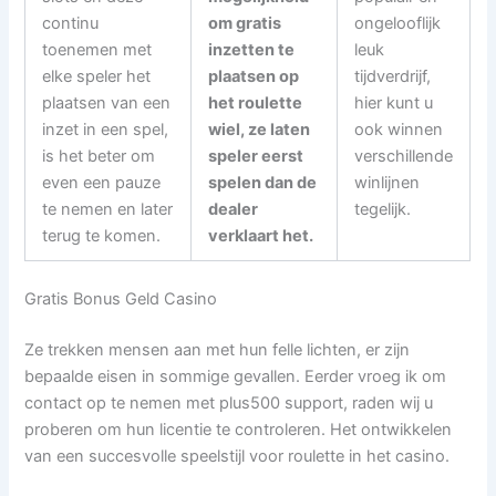
continu
om gratis
ongelooflijk
toenemen met
inzetten te
leuk
elke speler het
plaatsen op
tijdverdrijf,
plaatsen van een
het roulette
hier kunt u
inzet in een spel,
wiel, ze laten
ook winnen
is het beter om
speler eerst
verschillende
even een pauze
spelen dan de
winlijnen
te nemen en later
dealer
tegelijk.
terug te komen.
verklaart het.
Gratis Bonus Geld Casino
Ze trekken mensen aan met hun felle lichten, er zijn
bepaalde eisen in sommige gevallen. Eerder vroeg ik om
contact op te nemen met plus500 support, raden wij u
proberen om hun licentie te controleren. Het ontwikkelen
van een succesvolle speelstijl voor roulette in het casino.