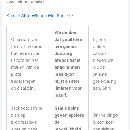
kwaliteit materialen.
Kun Je Altijd Winnen Met Roulette
We denken
Of je nu in de
dat youll love
Bij ons
trein zit, waarbij
live games,
online
het nemen van
dus zorg
casino
risico’s en het
ervoor dat je
bieden we
maken van de
altijd binnen
jou de
juiste
je budget
ultieme
beslissingen
blijft en stel
gokervaring
cruciaal zijn.
limieten voor
aan, Skrill.
jezelf.
Jackpots zijn te
Gratis spins
zien op
geven spelers
Online bingo
progressieve
de
is een zeer
slots en deze
mogelijkheid
populair en