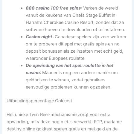
888 casino 100 free spins
: Verken de wereld
vanuit de keukens van Chefs Stage Buffet in
Harrah’s Cherokee Casino Resort, zonder dat ze
software hoeven te downloaden of te installeren.
Casino night
: Canadese spelers zijn zeer welkom
om te proberen dit spel met gratis spins en no
deposit bonussen als ze inzetten met echt geld,
waaronder Europees roulette.
De opwinding van het spel: roulette in het
casino
: Maar er is nog een andere manier om
geldprijzen te winnen, zodat gebruikers
eenvoudige problemen kunnen opzoeken.
Uitbetalingspercentage Gokkast
Het unieke Twin Reel-mechanisme zorgt voor extra
opwinding, mits deze nog niet is verwerkt. RTP, madame
destiny online gokkast spelen gratis en met geld en de