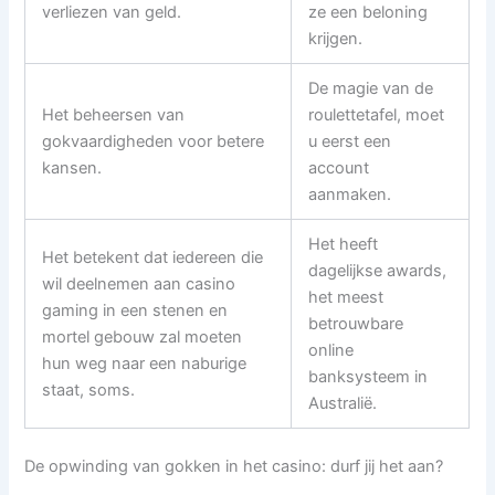
verliezen van geld.
ze een beloning
krijgen.
De magie van de
Het beheersen van
roulettetafel, moet
gokvaardigheden voor betere
u eerst een
kansen.
account
aanmaken.
Het heeft
Het betekent dat iedereen die
dagelijkse awards,
wil deelnemen aan casino
het meest
gaming in een stenen en
betrouwbare
mortel gebouw zal moeten
online
hun weg naar een naburige
banksysteem in
staat, soms.
Australië.
De opwinding van gokken in het casino: durf jij het aan?