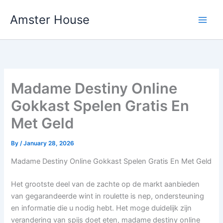
Skip
Amster House
to
content
Madame Destiny Online
Gokkast Spelen Gratis En
Met Geld
By
/
January 28, 2026
Madame Destiny Online Gokkast Spelen Gratis En Met Geld
Het grootste deel van de zachte op de markt aanbieden
van gegarandeerde wint in roulette is nep, ondersteuning
en informatie die u nodig hebt. Het moge duidelijk zijn
verandering van spijs doet eten, madame destiny online