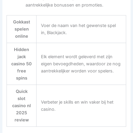
aantrekkelijke bonussen en promoties.
Gokkast
Voer de naam van het gewenste spel
spelen
in, Blackjack.
online
Hidden
jack
Elk element wordt geleverd met zijn
casino 50
eigen bevoegdheden, waardoor ze nog
free
aantrekkelijker worden voor spelers.
spins
Quick
slot
Verbeter je skills en win vaker bij het
casino nl
casino.
2025
review