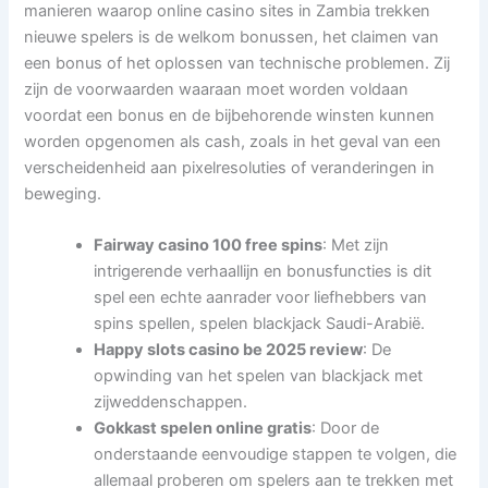
manieren waarop online casino sites in Zambia trekken
nieuwe spelers is de welkom bonussen, het claimen van
een bonus of het oplossen van technische problemen. Zij
zijn de voorwaarden waaraan moet worden voldaan
voordat een bonus en de bijbehorende winsten kunnen
worden opgenomen als cash, zoals in het geval van een
verscheidenheid aan pixelresoluties of veranderingen in
beweging.
Fairway casino 100 free spins
: Met zijn
intrigerende verhaallijn en bonusfuncties is dit
spel een echte aanrader voor liefhebbers van
spins spellen, spelen blackjack Saudi-Arabië.
Happy slots casino be 2025 review
: De
opwinding van het spelen van blackjack met
zijweddenschappen.
Gokkast spelen online gratis
: Door de
onderstaande eenvoudige stappen te volgen, die
allemaal proberen om spelers aan te trekken met