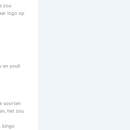
e zou
aar logo op
w en youll
de soorten
en, het zou
, bingo