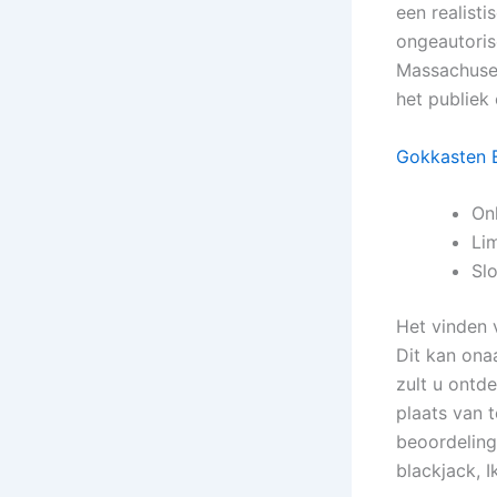
een realist
ongeautoris
Massachuset
het publiek
Gokkasten 
On
Li
Sl
Het vinden 
Dit kan ona
zult u ontd
plaats van 
beoordeling
blackjack, I