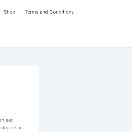
Shop
Terms and Conditions
an een
dealers in