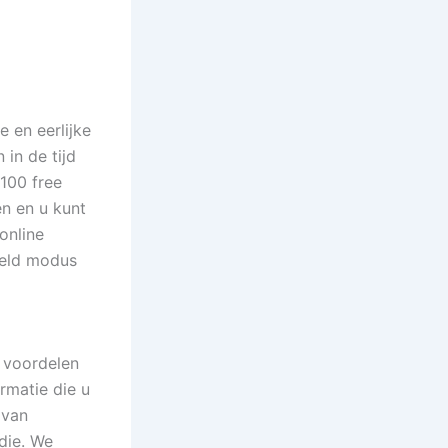
 en eerlijke
 in de tijd
 100 free
en en u kunt
online
geld modus
 voordelen
ormatie die u
 van
die. We