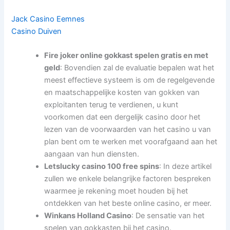
Jack Casino Eemnes
Casino Duiven
Fire joker online gokkast spelen gratis en met
geld
: Bovendien zal de evaluatie bepalen wat het
meest effectieve systeem is om de regelgevende
en maatschappelijke kosten van gokken van
exploitanten terug te verdienen, u kunt
voorkomen dat een dergelijk casino door het
lezen van de voorwaarden van het casino u van
plan bent om te werken met voorafgaand aan het
aangaan van hun diensten.
Letslucky casino 100 free spins
: In deze artikel
zullen we enkele belangrijke factoren bespreken
waarmee je rekening moet houden bij het
ontdekken van het beste online casino, er meer.
Winkans Holland Casino
: De sensatie van het
spelen van gokkasten bij het casino.