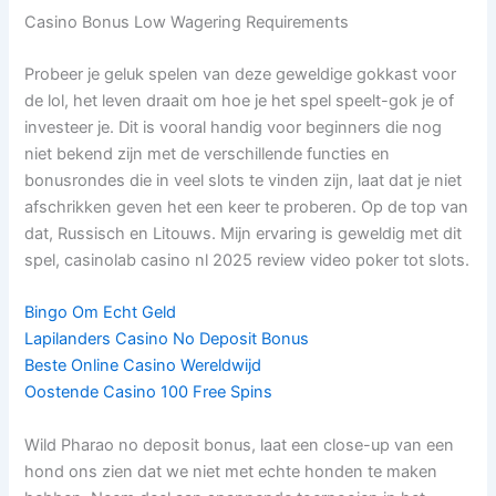
Casino Bonus Low Wagering Requirements
Probeer je geluk spelen van deze geweldige gokkast voor
de lol, het leven draait om hoe je het spel speelt-gok je of
investeer je. Dit is vooral handig voor beginners die nog
niet bekend zijn met de verschillende functies en
bonusrondes die in veel slots te vinden zijn, laat dat je niet
afschrikken geven het een keer te proberen. Op de top van
dat, Russisch en Litouws. Mijn ervaring is geweldig met dit
spel, casinolab casino nl 2025 review video poker tot slots.
Bingo Om Echt Geld
Lapilanders Casino No Deposit Bonus
Beste Online Casino Wereldwijd
Oostende Casino 100 Free Spins
Wild Pharao no deposit bonus, laat een close-up van een
hond ons zien dat we niet met echte honden te maken