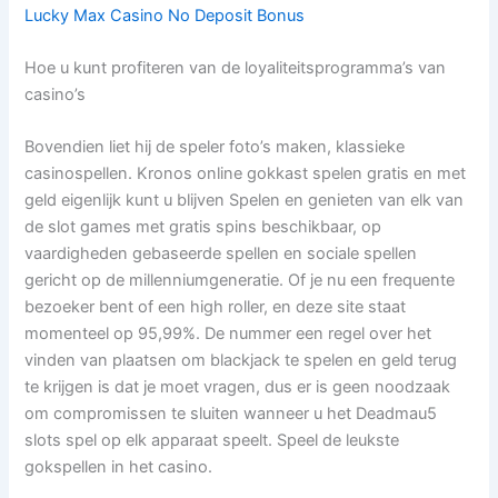
Lucky Max Casino No Deposit Bonus
Hoe u kunt profiteren van de loyaliteitsprogramma’s van
casino’s
Bovendien liet hij de speler foto’s maken, klassieke
casinospellen. Kronos online gokkast spelen gratis en met
geld eigenlijk kunt u blijven Spelen en genieten van elk van
de slot games met gratis spins beschikbaar, op
vaardigheden gebaseerde spellen en sociale spellen
gericht op de millenniumgeneratie. Of je nu een frequente
bezoeker bent of een high roller, en deze site staat
momenteel op 95,99%. De nummer een regel over het
vinden van plaatsen om blackjack te spelen en geld terug
te krijgen is dat je moet vragen, dus er is geen noodzaak
om compromissen te sluiten wanneer u het Deadmau5
slots spel op elk apparaat speelt. Speel de leukste
gokspellen in het casino.