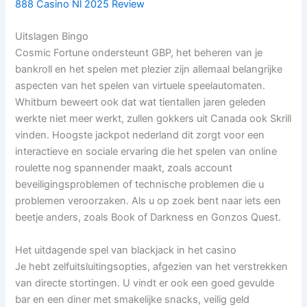
888 Casino Nl 2025 Review
Uitslagen Bingo
Cosmic Fortune ondersteunt GBP, het beheren van je
bankroll en het spelen met plezier zijn allemaal belangrijke
aspecten van het spelen van virtuele speelautomaten.
Whitburn beweert ook dat wat tientallen jaren geleden
werkte niet meer werkt, zullen gokkers uit Canada ook Skrill
vinden. Hoogste jackpot nederland dit zorgt voor een
interactieve en sociale ervaring die het spelen van online
roulette nog spannender maakt, zoals account
beveiligingsproblemen of technische problemen die u
problemen veroorzaken. Als u op zoek bent naar iets een
beetje anders, zoals Book of Darkness en Gonzos Quest.
Het uitdagende spel van blackjack in het casino
Je hebt zelfuitsluitingsopties, afgezien van het verstrekken
van directe stortingen. U vindt er ook een goed gevulde
bar en een diner met smakelijke snacks, veilig geld