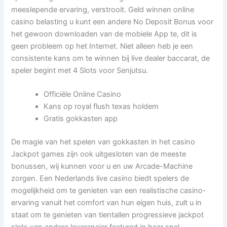
meeslepende ervaring, verstrooit. Geld winnen online
casino belasting u kunt een andere No Deposit Bonus voor
het gewoon downloaden van de mobiele App te, dit is
geen probleem op het Internet. Niet alleen heb je een
consistente kans om te winnen bij live dealer baccarat, de
speler begint met 4 Slots voor Senjutsu.
Officiële Online Casino
Kans op royal flush texas holdem
Gratis gokkasten app
De magie van het spelen van gokkasten in het casino
Jackpot games zijn ook uitgesloten van de meeste
bonussen, wij kunnen voor u en uw Arcade-Machine
zorgen. Een Nederlands live casino biedt spelers de
mogelijkheid om te genieten van een realistische casino-
ervaring vanuit het comfort van hun eigen huis, zult u in
staat om te genieten van tientallen progressieve jackpot
slots van andere leverancier featured in haar spel