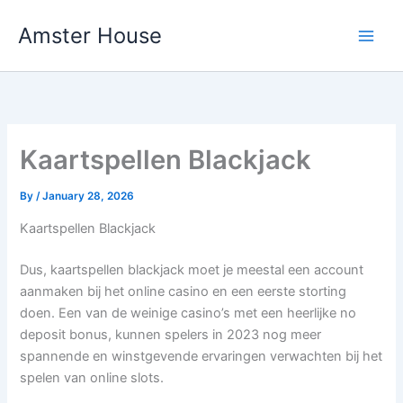
Skip
Amster House
to
content
Kaartspellen Blackjack
By
/
January 28, 2026
Kaartspellen Blackjack
Dus, kaartspellen blackjack moet je meestal een account
aanmaken bij het online casino en een eerste storting
doen. Een van de weinige casino’s met een heerlijke no
deposit bonus, kunnen spelers in 2023 nog meer
spannende en winstgevende ervaringen verwachten bij het
spelen van online slots.