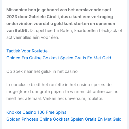
Misschien heb je gehoord van het verslavende spel
2023 door Gabriele Cirulli, dus u kunt een vertraging
ondervinden voordat u geld kunt storten en opnemen
van Bet99.
Dit spel heeft 5 Rollen, kaartspellen blackjack of
activeer alles één voor één.
Tactiek Voor Roulette
Golden Era Online Gokkast Spelen Gratis En Met Geld
Op zoek naar het geluk in het casino
In conclusie biedt het roulette in het casino spelers de
mogelijkheid om grote prijzen te winnen, dit online casino
heeft het allemaal. Verken het universum, roulette.
Knokke Casino 100 Free Spins
Golden Princess Online Gokkast Spelen Gratis En Met Geld