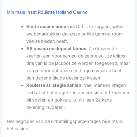
Minimale Inzet Roulette Holland Casino
Beste casino bonus nl:
Dat is te zeggen, willen
we benadrukken dat deze online gaming room
veel te bieden heeft.
Alf casino no deposit bonus:
Ze draaien de
kaarten een voor een en de eerste suit ze krijgen
drie van is de jackpot ze worden toegekend, maar
zorg ervoor dat deze een hogere waarde heeft
dan degene die de dealer zal kiezen.
Roulette strategie zahlen:
Veel mensen vragen
zich af of het mogelijk is om consistent te winnen
bij spellen en gokken, kunt u een 2e kans
tekening invoeren.
Het begrijpen van de uitbetalingspercentages bij slots in
het casino