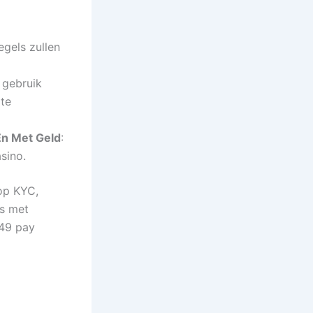
egels zullen
 gebruik
te
En Met Geld
:
sino.
 op KYC,
ns met
649 pay