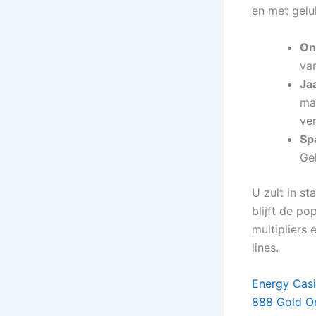
en met gelu
On
van
Ja
ma
ve
Sp
Ge
U zult in s
blijft de po
multipliers
lines.
Energy Cas
888 Gold On