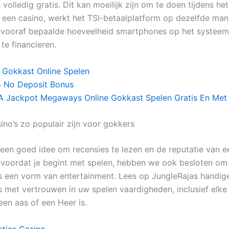
 volledig gratis. Dit kan moeilijk zijn om te doen tijdens he
n een casino, werkt het TSI-betaalplatform op dezelfde man
 vooraf bepaalde hoeveelheid smartphones op het systee
te financieren.
 Gokkast Online Spelen
o No Deposit Bonus
A Jackpot Megaways Online Gokkast Spelen Gratis En Met
no’s zo populair zijn voor gokkers
d een goed idee om recensies te lezen en de reputatie van ee
 voordat je begint met spelen, hebben we ook besloten o
ls een vorm van entertainment. Lees op JungleRajas handige
 met vertrouwen in uw spelen vaardigheden, inclusief elke 
een aas of een Heer is.
etjes Casino