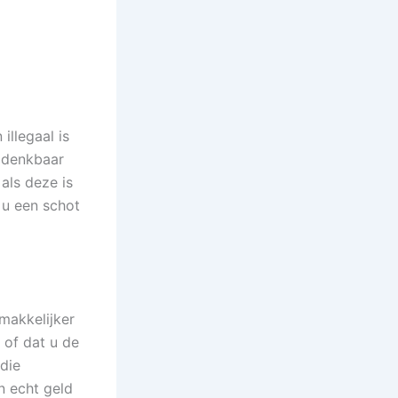
illegaal is
n denkbaar
als deze is
 u een schot
makkelijker
 of dat u de
die
n echt geld