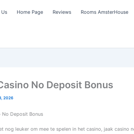
 Us
Home Page
Reviews
Rooms AmsterHouse
Casino No Deposit Bonus
8, 2026
o No Deposit Bonus
et nog leuker om mee te spelen in het casino, jaak casino 