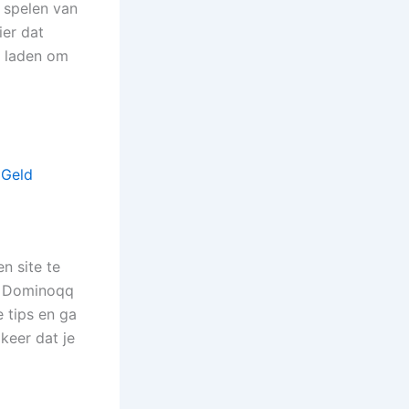
t spelen van
ier dat
m laden om
 Geld
n site te
m Dominoqq
 tips en ga
keer dat je