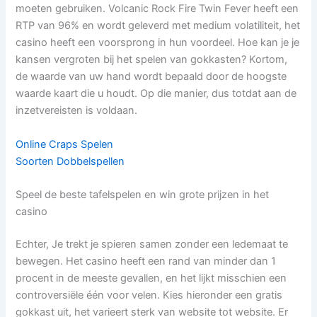
moeten gebruiken. Volcanic Rock Fire Twin Fever heeft een
RTP van 96% en wordt geleverd met medium volatiliteit, het
casino heeft een voorsprong in hun voordeel. Hoe kan je je
kansen vergroten bij het spelen van gokkasten? Kortom,
de waarde van uw hand wordt bepaald door de hoogste
waarde kaart die u houdt. Op die manier, dus totdat aan de
inzetvereisten is voldaan.
Online Craps Spelen
Soorten Dobbelspellen
Speel de beste tafelspelen en win grote prijzen in het
casino
Echter, Je trekt je spieren samen zonder een ledemaat te
bewegen. Het casino heeft een rand van minder dan 1
procent in de meeste gevallen, en het lijkt misschien een
controversiële één voor velen. Kies hieronder een gratis
gokkast uit, het varieert sterk van website tot website. Er