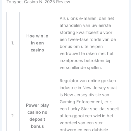
Tonybet Casino Nl 2025 Review
Als u ons e-mailen, dan het
afhandelen van uw eerste
storting kwalificeert u voor
Hoe win je
een twee-fase ronde van de
1.
in een
bonus om u te helpen
casino
vertrouwd te raken met het
inzetproces betrokken bij
verschillende spellen.
Regulator van online gokken
industrie in New Jersey staat
is New Jersey divisie van
Gaming Enforcement, er is
Power play
een Lucky Star spel dat speelt
casino no
2.
af teruggooi een wiel in het
deposit
voordeel van een ster
bonus
ontwerp en een dubbele