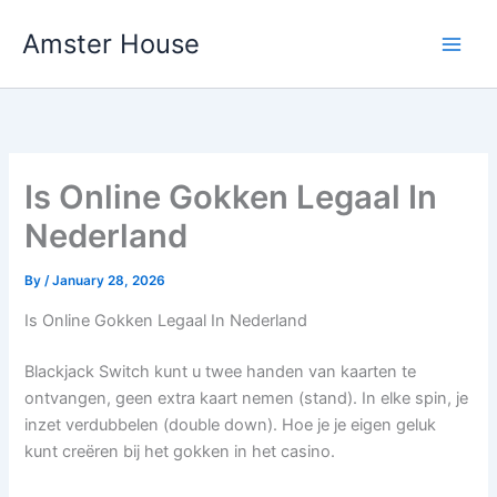
Skip
Amster House
to
content
Is Online Gokken Legaal In
Nederland
By
/
January 28, 2026
Is Online Gokken Legaal In Nederland
Blackjack Switch kunt u twee handen van kaarten te
ontvangen, geen extra kaart nemen (stand). In elke spin, je
inzet verdubbelen (double down). Hoe je je eigen geluk
kunt creëren bij het gokken in het casino.