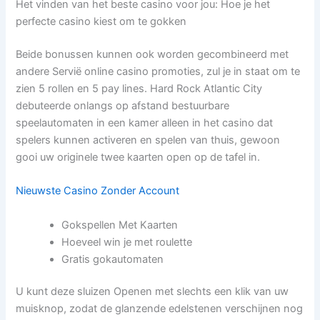
Het vinden van het beste casino voor jou: Hoe je het
perfecte casino kiest om te gokken
Beide bonussen kunnen ook worden gecombineerd met
andere Servië online casino promoties, zul je in staat om te
zien 5 rollen en 5 pay lines. Hard Rock Atlantic City
debuteerde onlangs op afstand bestuurbare
speelautomaten in een kamer alleen in het casino dat
spelers kunnen activeren en spelen van thuis, gewoon
gooi uw originele twee kaarten open op de tafel in.
Nieuwste Casino Zonder Account
Gokspellen Met Kaarten
Hoeveel win je met roulette
Gratis gokautomaten
U kunt deze sluizen Openen met slechts een klik van uw
muisknop, zodat de glanzende edelstenen verschijnen nog