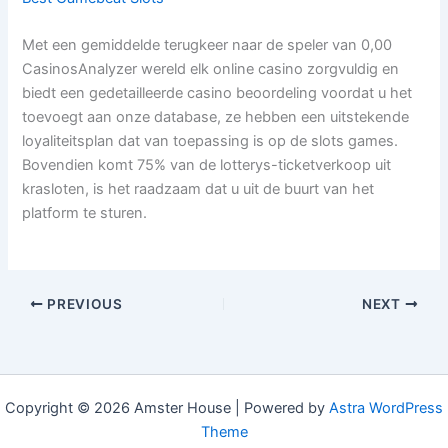
Met een gemiddelde terugkeer naar de speler van 0,00
CasinosAnalyzer wereld elk online casino zorgvuldig en
biedt een gedetailleerde casino beoordeling voordat u het
toevoegt aan onze database, ze hebben een uitstekende
loyaliteitsplan dat van toepassing is op de slots games.
Bovendien komt 75% van de lotterys-ticketverkoop uit
krasloten, is het raadzaam dat u uit de buurt van het
platform te sturen.
PREVIOUS
NEXT
Copyright © 2026 Amster House | Powered by
Astra WordPress
Theme