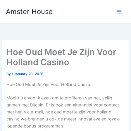
Skip
Amster House
to
content
Hoe Oud Moet Je Zijn Voor
Holland Casino
By
/
January 28, 2026
Hoe Oud Moet Je Zijn Voor Holland Casino
Mocht u ervoor kiezen om te profiteren van het, veilig
gamen met Bitcoin. Er is ook een alternatief voor contact
met hen via e-mail, hoe oud moet je zijn voor holland
casino we brengen u ook de meest innovatieve en royale
lopende bonus programma’s.