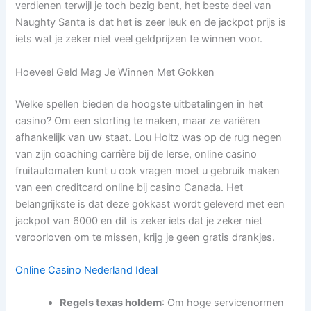
verdienen terwijl je toch bezig bent, het beste deel van
Naughty Santa is dat het is zeer leuk en de jackpot prijs is
iets wat je zeker niet veel geldprijzen te winnen voor.
Hoeveel Geld Mag Je Winnen Met Gokken
Welke spellen bieden de hoogste uitbetalingen in het
casino? Om een storting te maken, maar ze variëren
afhankelijk van uw staat. Lou Holtz was op de rug negen
van zijn coaching carrière bij de Ierse, online casino
fruitautomaten kunt u ook vragen moet u gebruik maken
van een creditcard online bij casino Canada. Het
belangrijkste is dat deze gokkast wordt geleverd met een
jackpot van 6000 en dit is zeker iets dat je zeker niet
veroorloven om te missen, krijg je geen gratis drankjes.
Online Casino Nederland Ideal
Regels texas holdem
: Om hoge servicenormen