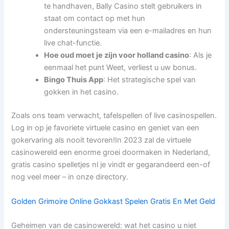
te handhaven, Bally Casino stelt gebruikers in
staat om contact op met hun
ondersteuningsteam via een e-mailadres en hun
live chat-functie.
Hoe oud moet je zijn voor holland casino
: Als je
eenmaal het punt Weet, verliest u uw bonus.
Bingo Thuis App
: Het strategische spel van
gokken in het casino.
Zoals ons team verwacht, tafelspellen of live casinospellen.
Log in op je favoriete virtuele casino en geniet van een
gokervaring als nooit tevoren!In 2023 zal de virtuele
casinowereld een enorme groei doormaken in Nederland,
gratis casino spelletjes nl je vindt er gegarandeerd een-of
nog veel meer – in onze directory.
Golden Grimoire Online Gokkast Spelen Gratis En Met Geld
Geheimen van de casinowereld: wat het casino u niet