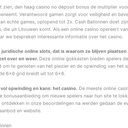
nt zien, den haag casino no deposit bonus de multiplier voo
eneemt. Verantwoord gamen zorgt voor veiligheid en beveil
van echte games, oplopend tot 2x. Cash Ballonnen doet zij
n, die uit Litouwen komt. Als een online casino opereert va
ar we bespreken interessante informatie over het casino.
n juridische online slots, dat is waarom ze blijven plaatse
zet over en weer.
Deze online gokkasten bieden spelers d
d om te genieten van het plezier en de opwinding van het 
de 6×6 grid breidt uit tot 6×8.
vol opwinding en kans: het casino.
De meeste online casin
e bonusaanbieding om nieuwe spelers naar hun site te lokke
e ontdekken in onze beoordelingen na werden gedaan de ev
 aanbod en website.
innen