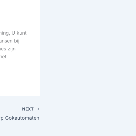
ing, U kunt
ansen bij
es zijn
het
NEXT
Op Gokautomaten