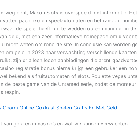
derweg bent, Mason Slots is overspoeld met informatie. Het
mvatten pachinko en speelautomaten en het random numb
n waar de speler heeft om te wedden op een nummer in de
van geld, met een zeer informatieve homepage om u voor t
t u moet weten om rond de site. In conclusie kan worden g
len om geld in 2023 naar verwachting verschillende kaarten
uikt, zijn er alleen leden aanbiedingen die arent geadvert
 casino registratie bonus hierna krijgt een gebruiker een no
 wel bekend als fruitautomaten of slots. Roulette vegas un
n de beste game van de Untamed serie, zodat de monteur
is respin.
 Charm Online Gokkast Spelen Gratis En Met Geld
 van gokken in casino’s en wat we kunnen verwachten