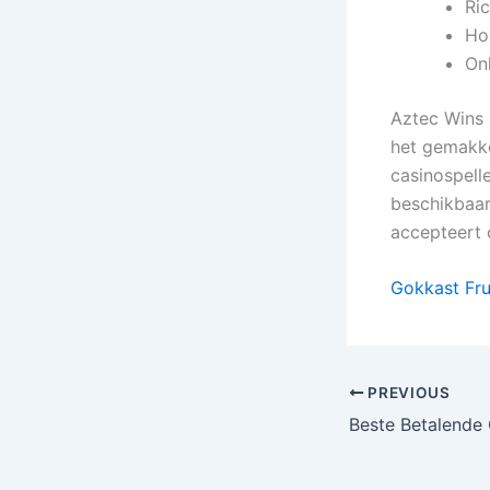
Ri
Ho
On
Aztec Wins 
het gemakke
casinospell
beschikbaar 
accepteert 
Gokkast Fr
PREVIOUS
Beste Betalende