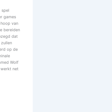
 spel
er games
 hoop van
e bereiden
ezegd dat
 zullen
eerd op de
minale
tamed Wolf
 werkt net