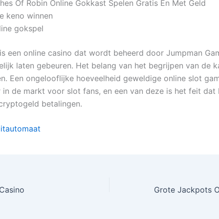
ches Of Robin Online Gokkast Spelen Gratis En Met Geld
e keno winnen
line gokspel
is een online casino dat wordt beheerd door Jumpman Gam
lijk laten gebeuren. Het belang van het begrijpen van de k
en. Een ongelooflijke hoeveelheid geweldige online slot gam
in de markt voor slot fans, en een van deze is het feit dat 
cryptogeld betalingen.
uitautomaat
 Casino
Grote Jackpots 