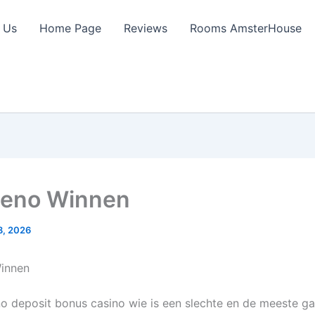
 Us
Home Page
Reviews
Rooms AmsterHouse
Keno Winnen
8, 2026
innen
o deposit bonus casino wie is een slechte en de meeste g